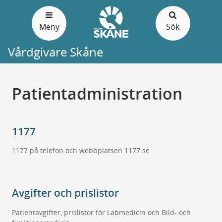
Gå
till
Meny
Sök
sidans
innehåll
Vårdgivare Skåne
Patientadministration
1177
1177 på telefon och webbplatsen 1177.se
Avgifter och prislistor
Patientavgifter, prislistor för Labmedicin och Bild- och