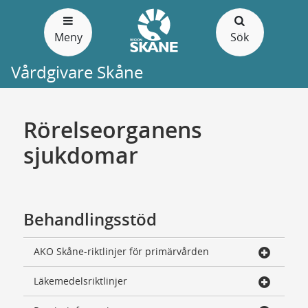
Gå
till
Meny
Sök
sidans
innehåll
Vårdgivare Skåne
Rörelseorganens
sjukdomar
Behandlingsstöd
AKO Skåne-riktlinjer för primärvården
Läkemedelsriktlinjer