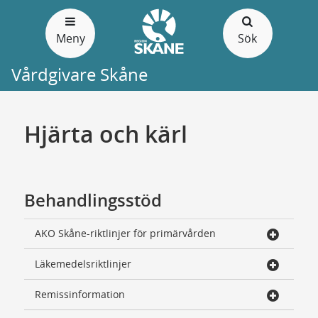
Gå
till
Meny
Sök
sidans
innehåll
Vårdgivare Skåne
Hjärta och kärl
Behandlingsstöd
AKO Skåne-riktlinjer för primärvården
Läkemedelsriktlinjer
Remissinformation