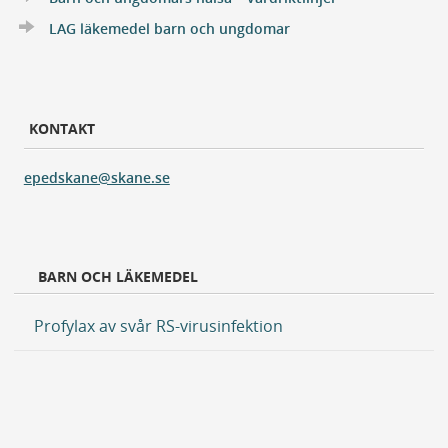
LAG läkemedel barn och ungdomar
KONTAKT
epedskane@skane.se
BARN OCH LÄKEMEDEL
Profylax av svår RS-virusinfektion