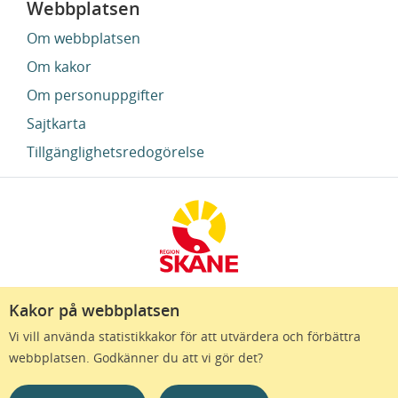
Webbplatsen
Om webbplatsen
Om kakor
Om personuppgifter
Sajtkarta
Tillgänglighetsredogörelse
Kakor på webbplatsen
Region Skåne finns till för att alla som bor i Skåne
Vi vill använda statistikkakor för att utvärdera och förbättra
ska må bra och känna framtidstro. Genom
webbplatsen. Godkänner du att vi gör det?
gränslösa samarbeten och omtanke skapas de
bästa förutsättningar för ett hälsosamt liv – inom