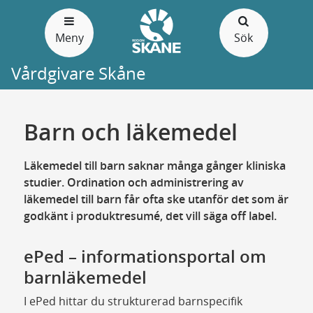
Gå
till
Meny
Sök
sidans
innehåll
Vårdgivare Skåne
Barn och läkemedel
Läkemedel till barn saknar många gånger kliniska
studier. Ordination och administrering av
läkemedel till barn får ofta ske utanför det som är
godkänt i produktresumé, det vill säga off label.
ePed – informationsportal om
barnläkemedel
I ePed hittar du strukturerad barnspecifik