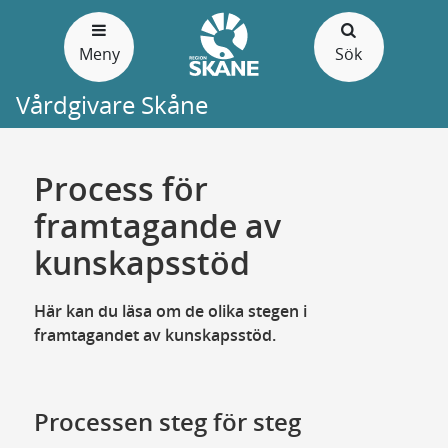
Gå
till
Meny
Sök
sidans
innehåll
Vårdgivare Skåne
Process för
framtagande av
kunskapsstöd
Här kan du läsa om de olika stegen i
framtagandet av kunskapsstöd.
Processen steg för steg