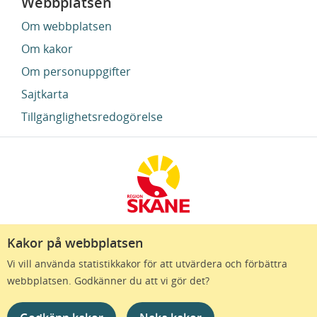
Webbplatsen
Om webbplatsen
Om kakor
Om personuppgifter
Sajtkarta
Tillgänglighetsredogörelse
Kakor på webbplatsen
Region Skåne finns till för att alla som bor i Skåne
Vi vill använda statistikkakor för att utvärdera och förbättra
ska må bra och känna framtidstro. Genom
webbplatsen. Godkänner du att vi gör det?
gränslösa samarbeten och omtanke skapas de
bästa förutsättningar för ett hälsosamt liv – inom