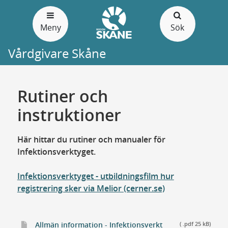
Gå
till
Meny
Sök
sidans
innehåll
Vårdgivare Skåne
Rutiner och
instruktioner
Här hittar du rutiner och manualer för
Infektionsverktyget.
Infektionsverktyget - utbildningsfilm hur
registrering sker via Melior (cerner.se)
Allmän information - Infektionsverkt
( .pdf 25 kB)