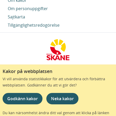
Om kakor
Om personuppgifter
Sajtkarta
Tillgänglighetsredogörelse
Kakor på webbplatsen
Region Skåne finns till för att alla som bor i Skåne
Vi vill använda statistikkakor för att utvärdera och förbättra
ska må bra och känna framtidstro. Genom
webbplatsen. Godkänner du att vi gör det?
gränslösa samarbeten och omtanke skapas de
bästa förutsättningar för ett hälsosamt liv – inom
Godkänn kakor
Neka kakor
näringsliv, kollektivtrafik, kultur och hälso- och
sjukvård – i Skåne. Tillsammans gör vi livet mera
möjligt.
Du kan närsomhelst ändra ditt val genom att klicka på länken