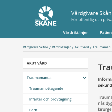
Gå
till
Vårdgivare Skån
sidans
För offentlig och pri
innehåll
Vårdriktlinjer
Patien
Vårdgivare Skåne
Vårdriktlinjer
Akut vård
Traumamanu
AKUT VÅRD
Tra
Traumamanual
Informa
sekundä
Traumamottagande
Traumaj
Infarter och provtagning
nås dy
kirurge
Barn