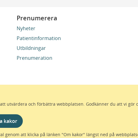
Prenumerera
Nyheter
Patientinformation
Utbildningar
Prenumeration
ör att utvärdera och förbättra webbplatsen. Godkänner du att vi gör 
 för att alla som bor i Skåne ska må bra och känna framtid
förutsättningar för ett hälsosamt liv – inom näringsliv, koll
a kakor
sammans gör vi livet mera möjligt.
val genom att klicka på länken "Om kakor" längst ned på webbplats