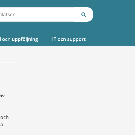
l och uppföljning
IT och support
 av
 och
ga