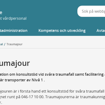
e
vat vårdpersonal
tadministration
Kompetens och utveckling
Avta
al
Traumajour
umajour
tion om konsultstöd vid svåra traumafall samt facilitering
r transporter av Nivå 1 .
ouren är i första hand ett konsultstöd för svåra traumafall
gnet runt på 046-17 10 00. Traumajourerna är traumakunni
r.