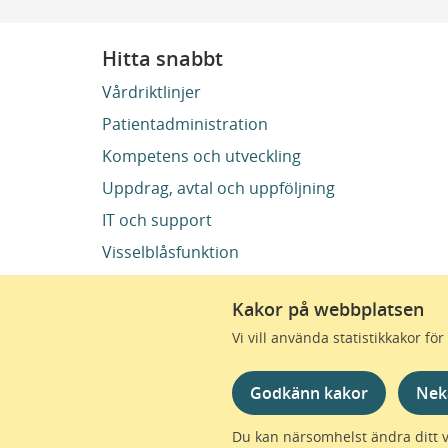
Hitta snabbt
Vårdriktlinjer
Patientadministration
Kompetens och utveckling
Uppdrag, avtal och uppföljning
IT och support
Visselblåsfunktion
Kakor på webbplatsen
Vi vill använda statistikkakor f
Region Skåne finns till
omtanke skapas de bästa 
Godkänn kakor
Nek
sjukvård – i Skåne. Till
Du kan närsomhelst ändra ditt 