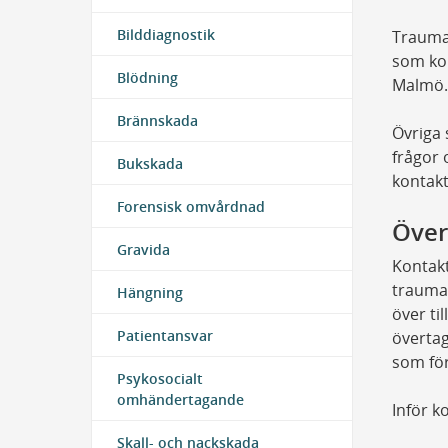
Bilddiagnostik
Traumaj
som kom
Blödning
Malmö.
Brännskada
Övriga 
frågor
Bukskada
kontakt
Forensisk omvårdnad
Överf
Gravida
Kontak
traumal
Hängning
över ti
Patientansvar
övertag
som för
Psykosocialt
omhändertagande
Inför k
Skall- och nackskada