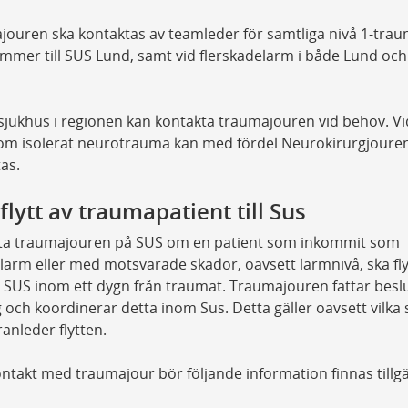
ouren ska kontaktas av teamleder för samtliga nivå 1-trau
mer till SUS Lund, samt vid flerskadelarm i både Lund och
sjukhus i regionen kan kontakta traumajouren vid behov. Vi
 om isolerat neurotrauma kan med fördel Neurokirurgjoure
as.
lytt av traumapatient till Sus
ta traumajouren på SUS om en patient som inkommit som
arm eller med motsvarade skador, oavsett larmnivå, ska fly
ll SUS inom ett dygn från traumat. Traumajouren fattar bes
 och koordinerar detta inom Sus. Detta gäller oavsett vilka
anleder flytten.
ontakt med traumajour bör följande information finnas tillgä