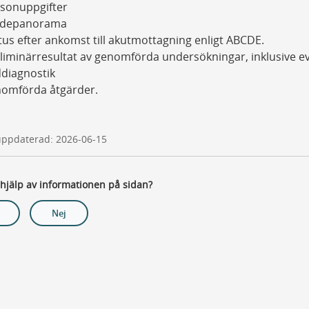
sonuppgifter
adepanorama
tus efter ankomst till akutmottagning enligt ABCDE.
liminärresultat av genomförda undersökningar, inklusive ev
ddiagnostik
omförda åtgärder.
uppdaterad: 2026-06-15
 hjälp av informationen på sidan?
Nej