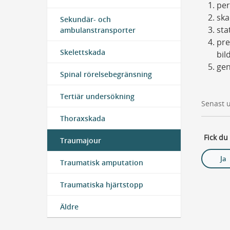
per
sk
Sekundär- och
sta
ambulanstransporter
pre
Skelettskada
bil
gen
Spinal rörelsebegränsning
Tertiär undersökning
Senast 
Thoraxskada
Fick du
Traumajour
Ja
Traumatisk amputation
Traumatiska hjärtstopp
Äldre