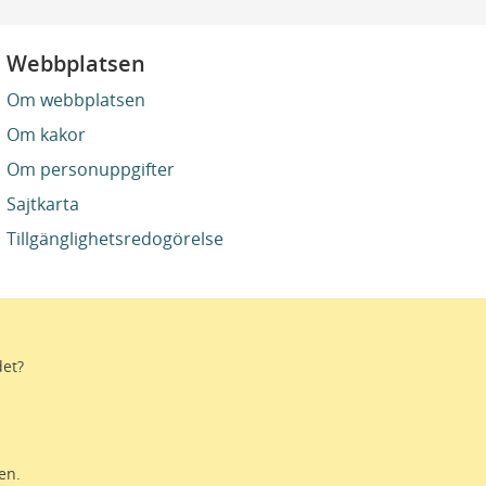
Webbplatsen
Om webbplatsen
Om kakor
Om personuppgifter
Sajtkarta
Tillgänglighetsredogörelse
det?
stro. Genom gränslösa samarbeten och
ektivtrafik, kultur och hälso- och
en.