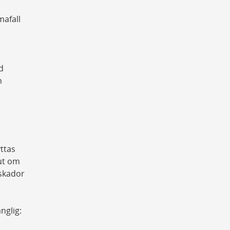
mafall
d
n
ttas
lut om
 skador
nglig: