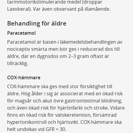
tarmmotorikstimulerande medel (droppar
Laxoberal). Var även observant på illamående.
Behandling för äldre
Paracetamol
Paracetamol är basen i läkemedelsbehandlingen av
nociceptiv smärta men bör ges i reducerad dos till
äldre, där en dygnsdos om 2–3 gram oftast är
tillräcklig.
COX-hämmare
COX-hämmare ska ges med stor försiktighet till
äldre. Hög ålder i sig är associerat med en ökad risk
för magsår och akut övre gastrointestinal blödning,
och även ökad risk för hjärtinfarkt och stroke. Vidare
finns en ökad risk för vätskeretention, försämrad
hypertonikontroll och hjärtsvikt. COX-hämmare ska
helt undvikas vid GFR < 30.