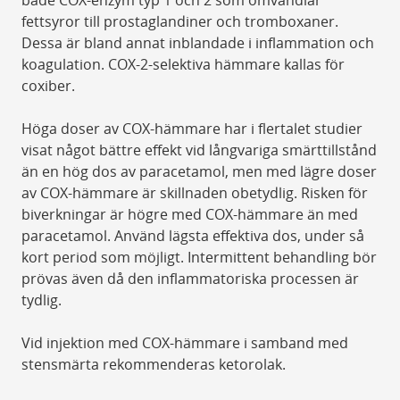
både COX-enzym typ 1 och 2 som omvandlar
fettsyror till prostaglandiner och tromboxaner.
Dessa är bland annat inblandade i inflammation och
koagulation. COX-2-selektiva hämmare kallas för
coxiber.
Höga doser av COX-hämmare har i flertalet studier
visat något bättre effekt vid långvariga smärttillstånd
än en hög dos av paracetamol, men med lägre doser
av COX-hämmare är skillnaden obetydlig. Risken för
biverkningar är högre med COX-hämmare än med
paracetamol. Använd lägsta effektiva dos, under så
kort period som möjligt. Intermittent behandling bör
prövas även då den inflammatoriska processen är
tydlig.
Vid injektion med COX-hämmare i samband med
stensmärta rekommenderas ketorolak.