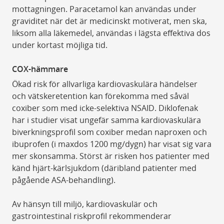
mottagningen. Paracetamol kan användas under
graviditet när det är medicinskt motiverat, men ska,
liksom alla läkemedel, användas i lägsta effektiva dos
under kortast möjliga tid.
COX-hämmare
Ökad risk för allvarliga kardiovaskulära händelser
och vätskeretention kan förekomma med såväl
coxiber som med icke-selektiva NSAID. Diklofenak
har i studier visat ungefär samma kardiovaskulära
biverkningsprofil som coxiber medan naproxen och
ibuprofen (i maxdos 1200 mg/dygn) har visat sig vara
mer skonsamma. Störst är risken hos patienter med
känd hjärt-kärlsjukdom (däribland patienter med
pågående ASA-behandling).
Av hänsyn till miljö, kardiovaskulär och
gastrointestinal riskprofil rekommenderar