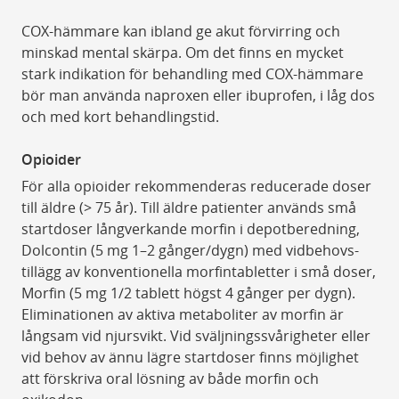
COX-hämmare kan ibland ge akut förvirring och
minskad mental skärpa. Om det finns en mycket
stark indikation för behandling med COX-hämmare
bör man använda naproxen eller ibuprofen, i låg dos
och med kort behandlingstid.
Opioider
För alla opioider rekommenderas reducerade doser
till äldre (> 75 år). Till äldre patienter används små
startdoser långverkande morfin i depotberedning,
Dolcontin (5 mg 1–2 gånger/dygn) med vidbehovs-
tillägg av konventionella morfintabletter i små doser,
Morfin (5 mg 1/2 tablett högst 4 gånger per dygn).
Eliminationen av aktiva metaboliter av morfin är
långsam vid njursvikt. Vid sväljningssvårigheter eller
vid behov av ännu lägre startdoser finns möjlighet
att förskriva oral lösning av både morfin och