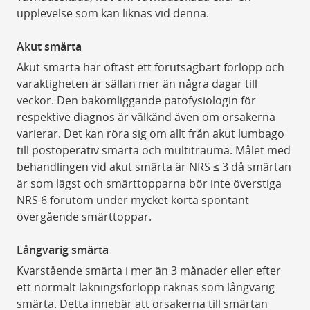
upplevelse som kan liknas vid denna.
Akut smärta
Akut smärta har oftast ett förutsägbart förlopp och
varaktigheten är sällan mer än några dagar till
veckor. Den bakomliggande patofysiologin för
respektive diagnos är välkänd även om orsakerna
varierar. Det kan röra sig om allt från akut lumbago
till postoperativ smärta och multitrauma. Målet med
behandlingen vid akut smärta är NRS ≤ 3 då smärtan
är som lägst och smärttopparna bör inte överstiga
NRS 6 förutom under mycket korta spontant
övergående smärttoppar.
Långvarig smärta
Kvarstående smärta i mer än 3 månader eller efter
ett normalt läkningsförlopp räknas som långvarig
smärta. Detta innebär att orsakerna till smärtan