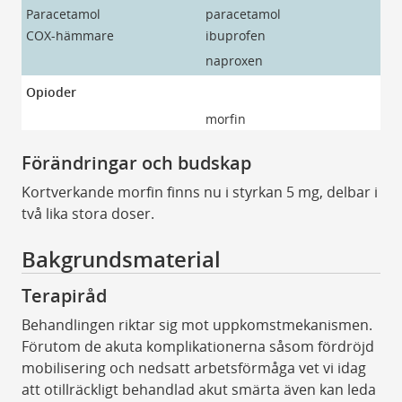
Paracetamol
paracetamol
pa
COX-hämmare
ibuprofen
ib
naproxen
na
Opioder
morfin
Do
Förändringar och budskap
Kortverkande morfin finns nu i styrkan 5 mg, delbar i
två lika stora doser.
Bakgrundsmaterial
Terapiråd
Behandlingen riktar sig mot uppkomstmekanismen.
Förutom de akuta komplikationerna såsom fördröjd
mobilisering och nedsatt arbetsförmåga vet vi idag
att otillräckligt behandlad akut smärta även kan leda