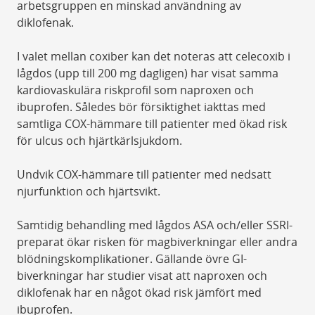
arbetsgruppen en minskad användning av
diklofenak.
I valet mellan coxiber kan det noteras att celecoxib i
lågdos (upp till 200 mg dagligen) har visat samma
kardiovaskulära riskprofil som naproxen och
ibuprofen. Således bör försiktighet iakttas med
samtliga COX-hämmare till patienter med ökad risk
för ulcus och hjärtkärlsjukdom.
Undvik COX-hämmare till patienter med nedsatt
njurfunktion och hjärtsvikt.
Samtidig behandling med lågdos ASA och/eller SSRI-
preparat ökar risken för magbiverkningar eller andra
blödningskomplikationer. Gällande övre GI-
biverkningar har studier visat att naproxen och
diklofenak har en något ökad risk jämfört med
ibuprofen.