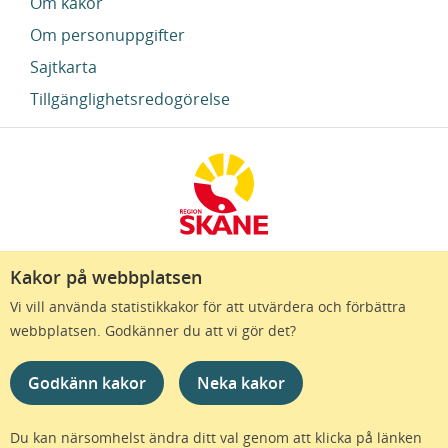
Om kakor
Om personuppgifter
Sajtkarta
Tillgänglighetsredogörelse
Kakor på webbplatsen
Region Skåne finns till för att alla som bor i Skåne
Vi vill använda statistikkakor för att utvärdera och förbättra
ska må bra och känna framtidstro. Genom
webbplatsen. Godkänner du att vi gör det?
gränslösa samarbeten och omtanke skapas de
bästa förutsättningar för ett hälsosamt liv – inom
Godkänn kakor
Neka kakor
näringsliv, kollektivtrafik, kultur och hälso- och
sjukvård – i Skåne. Tillsammans gör vi livet mera
möjligt.
Du kan närsomhelst ändra ditt val genom att klicka på länken