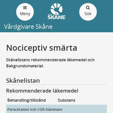
Gå
till
Meny
Sök
sidans
innehåll
Vårdgivare Skåne
Nociceptiv smärta
Skånelistans rekommenderade läkemedel och
Bakgrundsmaterial.
Skånelistan
Rekommenderade läkemedel
Behandling/tillstånd
Substans
Pr
Paracetamol och COX-hämmare