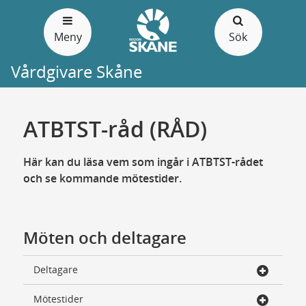
Gå
till
Meny
Sök
sidans
innehåll
Vårdgivare Skåne
ATBTST-råd (RÅD)
Här kan du läsa vem som ingår i ATBTST-rådet
och se kommande mötestider.
Möten och deltagare
Deltagare
Mötestider