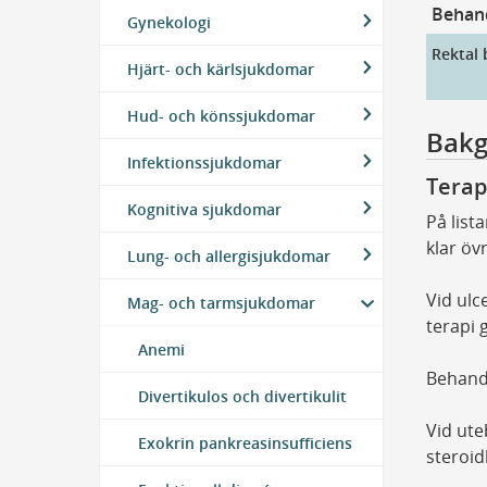
Behand
Gynekologi
Rektal 
Hjärt- och kärlsjukdomar
Hud- och könssjukdomar
Bakg
Infektionssjukdomar
Terap
Kognitiva sjukdomar
På list
klar öv
Lung- och allergisjukdomar
Vid ulc
Mag- och tarmsjukdomar
terapi 
Anemi
Behandl
Divertikulos och divertikulit
Vid ute
Exokrin pankreasinsufficiens
steroid