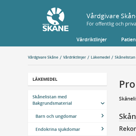
Gå
till
Vårdgivare Skån
sidans
För offentlig och pri
innehåll
Vårdriktlinjer
Patien
Vårdgivare Skåne
Vårdriktlinjer
Läkemedel
Skånelistan
LÄKEMEDEL
Pro
Skånelistan med
Skånel
Bakgrundsmaterial
Skån
Barn och ungdomar
Reko
Endokrina sjukdomar