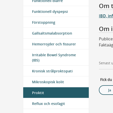
Funktionell diarré
Om t
Funktionell dyspepsi
IBD, in
Förstoppning
Om i
Gallsaltsmalabsorption
Publice
Hemorrojder och fissurer
Faktaäg
Irritable Bowel Syndrome
(IBS)
Senast 
Kronisk strålproktopati
Fick du
Mikroskopisk kolit
Ja
Proktit
Reflux och esofagit