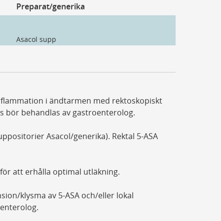
Preparat/generika
Asacol supp
inflammation i ändtarmen med rektoskopiskt
ns bör behandlas av gastroenterolog.
uppositorier Asacol/generika). Rektal 5-ASA
ör att erhålla optimal utläkning.
sion/klysma av 5-­ASA och/eller lokal
oenterolog.