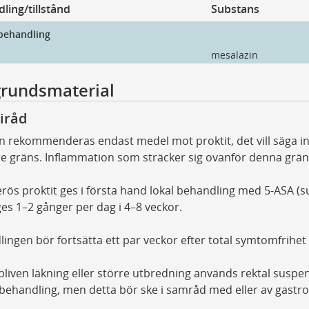
ling/tillstånd
Substans
behandling
mesalazin
rundsmaterial
iråd
an rekommenderas endast medel mot proktit, det vill säga 
re gräns. Inflammation som sträcker sig ovanför denna grä
erös proktit ges i första hand lokal behandling med 5-ASA (s
ges 1–2 gånger per dag i 4–8 veckor.
ingen bör fortsätta ett par veckor efter total symtomfrihet f
bliven läkning eller större utbredning används rektal suspen
behandling, men detta bör ske i samråd med eller av gastr