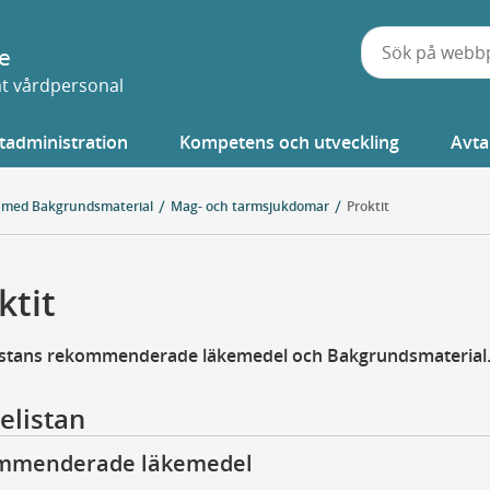
e
vat vårdpersonal
tadministration
Kompetens och utveckling
Avta
 med Bakgrundsmaterial
Mag- och tarmsjukdomar
Proktit
ktit
istans rekommenderade läkemedel och Bakgrundsmaterial
elistan
mmenderade läkemedel