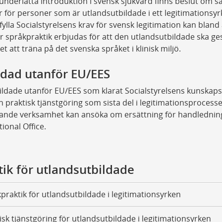
 underlätta introduktion i svensk sjukvård finns beslut om s
r för personer som är utlandsutbildade i ett legitimationsyr
fylla Socialstyrelsens krav för svensk legitimation kan bland
ör språkpraktik erbjudas för att den utlandsutbildade ska ge
et att träna på det svenska språket i klinisk miljö.
ldad utanför EU/EES
ildade utanför EU/EES som klarat Socialstyrelsens kunskap
n praktisk tjänstgöring som sista del i legitimationsprocess
ande verksamhet kan ansöka om ersättning för handlednin
tional Office.
tik för utlandsutbildade
praktik för utlandsutbildade i legitimationsyrken
isk tjänstgöring för utlandsutbildade i legitimationsyrken