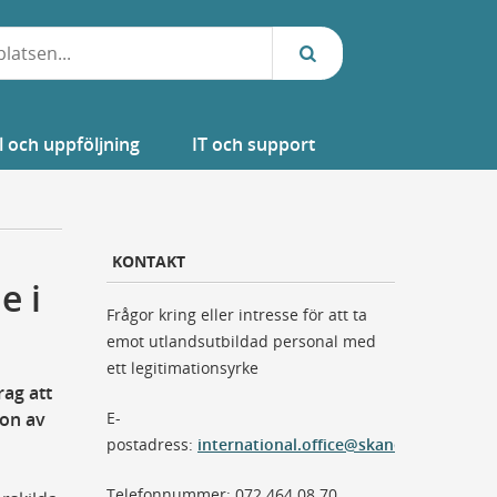
l och uppföljning
IT och support
KONTAKT
e i
Frågor kring eller intresse för att ta
emot utlandsutbildad personal med
ett legitimationsyrke
rag att
ion av
E-
postadress:
international.office@skane.se
Telefonnummer: 072 464 08 70