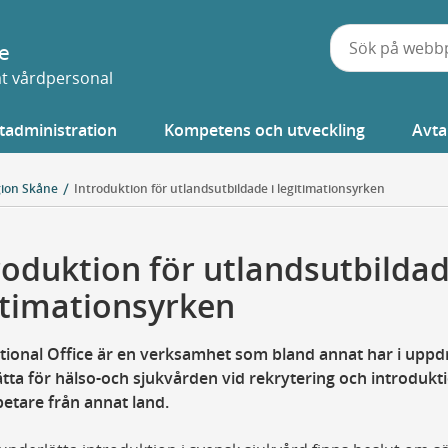
e
vat vårdpersonal
tadministration
Kompetens och utveckling
Avta
gion Skåne
Introduktion för utlandsutbildade i legitimationsyrken
roduktion för utlandsutbildad
itimationsyrken
tional Office är en verksamhet som bland annat har i uppd
tta för hälso-och sjukvården vid rekrytering och introdukt
etare från annat land.