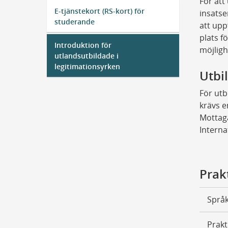
För att
E-tjänstekort (RS-kort) för
insatse
studerande
att upp
plats f
Introduktion för
möjligh
utlandsutbildade i
legitimationsyrken
Utbi
För utb
krävs e
Mottag
Interna
Prak
Språk
Prakt