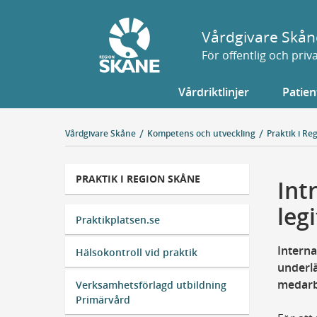
Gå
till
Vårdgivare Skån
sidans
För offentlig och pri
innehåll
Vårdriktlinjer
Patien
Vårdgivare Skåne
Kompetens och utveckling
Praktik i Re
PRAKTIK I REGION SKÅNE
Int
leg
Praktikplatsen.se
Interna
Hälsokontroll vid praktik
underlä
medarb
Verksamhetsförlagd utbildning
Primärvård