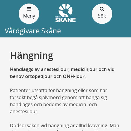
Gå
till
Meny
Sök
sidans
innehåll
Vårdgivare Skåne
Hängning
Handläggs av anestesijour, medicinjour och vid
behov ortopedjour och ÖNH-jour.
Patienter utsatta för hängning eller som har
försökt begå självmord genom att hänga sig
handläggs och bedöms av medicin- och
anestesijour.
Dödsorsaken vid hängning är alltid kvävning. Man