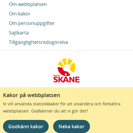
Om webbplatsen
Om kakor
Om personuppgifter
Sajtkarta
Tillgänglighetsredogörelse
Kakor på webbplatsen
Region Skåne finns till för att alla som bor i Skåne
Vi vill använda statistikkakor för att utvärdera och förbättra
ska må bra och känna framtidstro. Genom
webbplatsen. Godkänner du att vi gör det?
gränslösa samarbeten och omtanke skapas de
bästa förutsättningar för ett hälsosamt liv – inom
Godkänn kakor
Neka kakor
näringsliv, kollektivtrafik, kultur och hälso- och