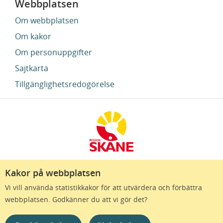
Webbplatsen
Om webbplatsen
Om kakor
Om personuppgifter
Sajtkarta
Tillgänglighetsredogörelse
Kakor på webbplatsen
Region Skåne finns till för att alla som bor i Skåne
Vi vill använda statistikkakor för att utvärdera och förbättra
ska må bra och känna framtidstro. Genom
webbplatsen. Godkänner du att vi gör det?
gränslösa samarbeten och omtanke skapas de
bästa förutsättningar för ett hälsosamt liv – inom