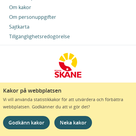
Om kakor
Om personuppgifter
Sajtkarta
Tillgänglighetsredogörelse
Kakor på webbplatsen
Region Skåne finns till för att alla som bor i Skåne
Vi vill använda statistikkakor för att utvärdera och förbättra
ska må bra och känna framtidstro. Genom
webbplatsen. Godkänner du att vi gör det?
gränslösa samarbeten och omtanke skapas de
bästa förutsättningar för ett hälsosamt liv – inom
Godkänn kakor
Neka kakor
näringsliv, kollektivtrafik, kultur och hälso- och
sjukvård – i Skåne. Tillsammans gör vi livet mera