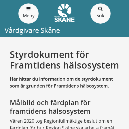
Gå
till
Meny
Sök
sidans
innehåll
Vårdgivare Skåne
Styrdokument för
Framtidens hälsosystem
Här hittar du information om de styrdokument
som är grunden för Framtidens hälsosystem.
Målbild och färdplan för
framtidens hälsosystem
Våren 2020 tog Regionfullmäktige beslut om en
färdplan för hur Region Skåne ska arbeta framåt