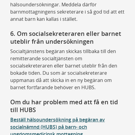
hälsoundersökningar. Meddela därför
barnmottagningens sekreterare i så god tid att ett
annat barn kan kallas i stället.
6. Om socialsekreteraren eller barnet
uteblir från undersökningen
Socialtjänstens begäran skickas tillbaka till den
remitterande socialtjänsten om
socialsekreteraren eller barnet uteblir från den
bokade tiden. Du som är socialsekreterare
uppmanas då att skicka in en ny begäran om
barnet fortfarande behöver en HUBS.
Om du har problem med att få en tid
till HUBS
Beställ hälsoundersökning på begäran av
socialnämnd (HUBS) på barn- och
ungdomsmedicinsk mottagning