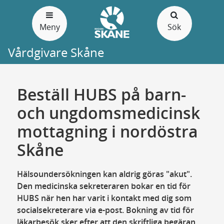
Gå
till
Meny
Sök
sidans
innehåll
Vårdgivare Skåne
Beställ HUBS på barn-
och ungdomsmedicinsk
mottagning i nordöstra
Skåne
Hälsoundersökningen kan aldrig göras "akut".
Den medicinska sekreteraren bokar en tid för
HUBS när hen har varit i kontakt med dig som
socialsekreterare via e-post. Bokning av tid för
läkarbesök sker efter att den skriftliga begäran