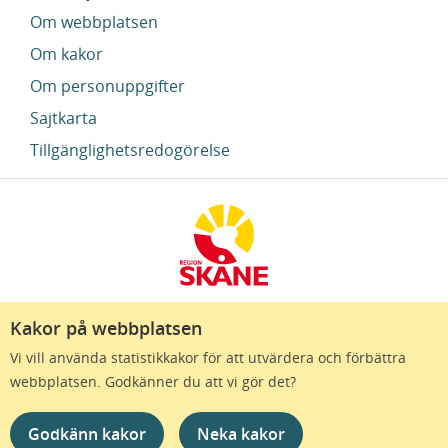
Om webbplatsen
Om kakor
Om personuppgifter
Sajtkarta
Tillgänglighetsredogörelse
Kakor på webbplatsen
Region Skåne finns till för att alla som bor i Skåne
Vi vill använda statistikkakor för att utvärdera och förbättra
ska må bra och känna framtidstro. Genom
webbplatsen. Godkänner du att vi gör det?
gränslösa samarbeten och omtanke skapas de
bästa förutsättningar för ett hälsosamt liv – inom
Godkänn kakor
Neka kakor
näringsliv, kollektivtrafik, kultur och hälso- och