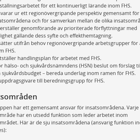
tällningsarbetet för ett kontinuerligt lärande inom FHS.
varar ur ett regionövergripande perspektiv gemensamt för
atsområdena och för samverkan mellan de olika insatsomr
erställer genomförande av prioriterade förflyttningar med
lighet gällande dess syfte och effekthemtagning.
lsätter utifrån behov regionövergripande arbetsgrupper för
m FHS.
tställer handlingsplan för arbetet med FHS.
ör hälso- och sjukvårdsnämndens (HSN) beslut om förslag til
 sjukvårdsbudget – bereda underlag inom ramen för FHS.
uppdragsgivare till beredningsgrupp för FHS.
tsområden​
uppen har ett gemensamt ansvar för insatsområdena. Varje
område har en utsedd funktion som leder arbetet inom
mrådet. Här är de sju insatsområdena (ansvarig funktion i
s):