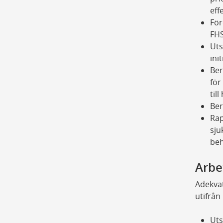
eff
För
FHS
Uts
ini
Ber
för
til
Ber
Rap
sju
beh
Arbe
Adekvat
utifrån
Uts