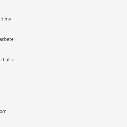
ådena.
 arbete
l hälso-
nom