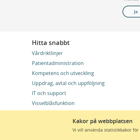
Ja
Hitta snabbt
Vårdriktlinjer
Patientadministration
Kompetens och utveckling
Uppdrag, avtal och uppföljning
IT och support
Visselblåsfunktion
Kakor på webbplatsen
Vi vill använda statistikkakor f
Region Skåne finns till