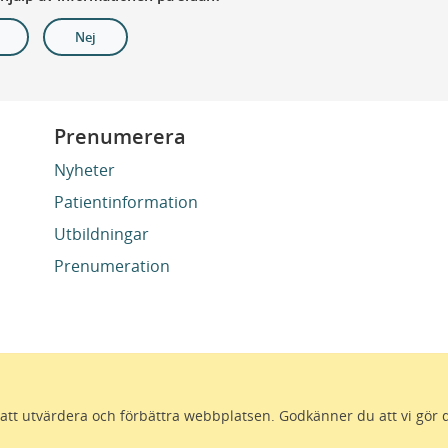
Nej
Prenumerera
Nyheter
Patientinformation
Utbildningar
Prenumeration
ör att utvärdera och förbättra webbplatsen. Godkänner du att vi gör 
 för att alla som bor i Skåne ska må bra och känna framtid