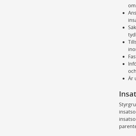
oms
Ans
ins
Säk
tyd
Til
ino
Fas
Inf
och
Är 
Insa
Styrgr
insats
insatso
parente