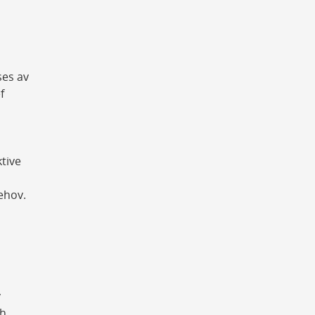
ses av
f
tive
ehov.
v
ch