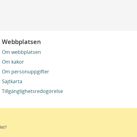
Webbplatsen
Om webbplatsen
Om kakor
Om personuppgifter
Sajtkarta
Tillgänglighetsredogörelse
det?
stro. Genom gränslösa samarbeten och