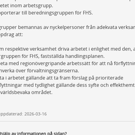
etet inom arbetsgrupp.
porterar till beredningsgruppen för FHS.
grupper bemannas av nyckelpersoner från adekvata verks
pdrag att:
m respektive verksamhet driva arbetet i enlighet med den, 
rgruppen för FHS, fastställda handlingsplanen.
eta med regionövergripande arbetssätt för att nå förflyttni
verka över förvaltningsgränserna.
ta i arbetet gällande att ta fram förslag på prioriterade
flyttningar med tydlighet gällande dess syfte och effekthem
världsbevaka området.
uppdaterad: 2026-03-16
 hjälp av informationen på sidan?