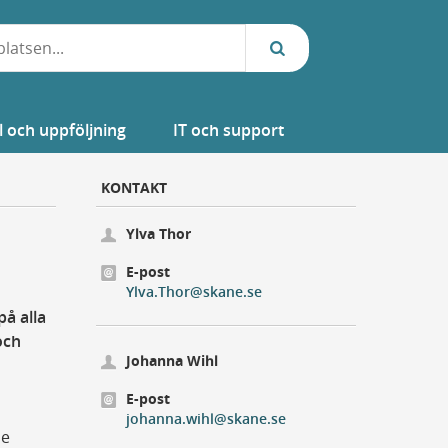
l och uppföljning
IT och support
KONTAKT
Ylva Thor
E-post
Ylva.Thor@skane.se
på alla
och
Johanna Wihl
E-post
johanna.wihl@skane.se
de