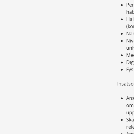
Per
hab
Häl
(ko
När
Niv
uni
Med
Dig
Fys
Insats
Ans
oms
upp
Ska
rel
Ans