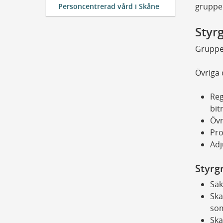
grupper
Personcentrerad vård i Skåne
Styr
Gruppen
Övriga 
Reg
bit
Övr
Pro
Adj
Styrg
Säk
Ska
som
Ska