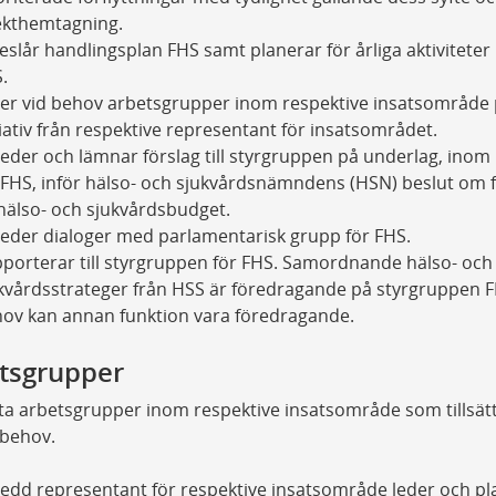
ekthemtagning.
eslår handlingsplan FHS samt planerar för årliga aktivitete
.
er vid behov arbetsgrupper inom respektive insatsområde
tiativ från respektive representant för insatsområdet.
eder och lämnar förslag till styrgruppen på underlag, ino
 FHS, inför hälso- och sjukvårdsnämndens (HSN) beslut om 
l hälso- och sjukvårdsbudget.
eder dialoger med parlamentarisk grupp för FHS.
porterar till styrgruppen för FHS. Samordnande hälso- och
kvårdsstrateger från HSS är föredragande på styrgruppen F
ov kan annan funktion vara föredragande.
tsgrupper
a arbetsgrupper inom respektive insatsområde som tillsät
 behov.
edd representant för respektive insatsområde leder och pl