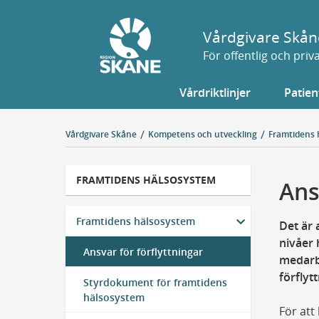
Gå
till
Vårdgivare Skån
sidans
För offentlig och pri
innehåll
Vårdriktlinjer
Patien
Vårdgivare Skåne
Kompetens och utveckling
Framtidens 
FRAMTIDENS HÄLSOSYSTEM
Ans
Framtidens hälsosystem
Det är 
nivåer 
Ansvar för förflyttningar
medarbe
förflyt
Styrdokument för framtidens
hälsosystem
För att