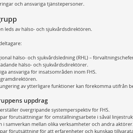
ingar och ansvariga tjänstepersoner.
grupp
 leds av hälso- och sjukvårdsdirektören.
deltagare:
ional hälso- och sjukvårdsledning (RHL) – förvaltningschefe
rädande hälso- och sjukvårdsdirektörer.
iga ansvariga för insatsområden inom FHS.
gramdirektören.
ungering av ytterligare funktioner kan förekomma utifrån b
ruppens uppdrag
erställer övergripande systemperspektiv för FHS.
par förutsättningar för omställningsarbete i såväl linjestruk
 i samverkan mellan olika verksamheter och andra aktörer
par förutsättning för att erfarenheter och kunskap tillvara