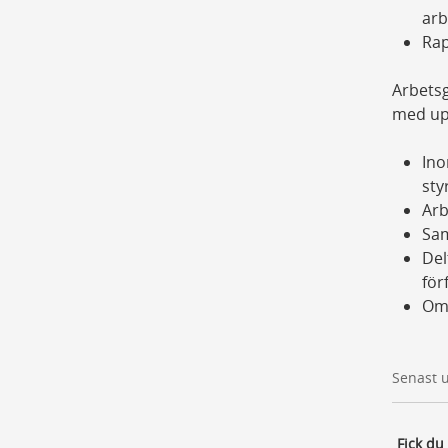
arb
Rap
Arbets
med up
Ino
sty
Arb
Sam
Del
för
Om
Senast 
Fick du