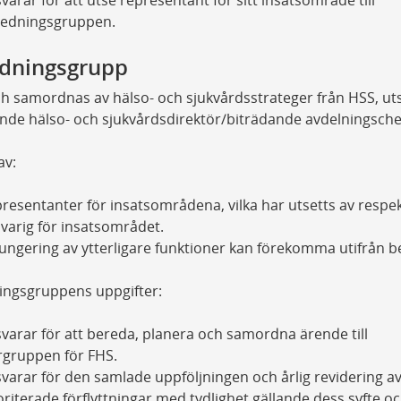
edningsgruppen.
dningsgrupp
h samordnas av hälso- och sjukvårdsstrateger från HSS, ut
nde hälso- och sjukvårdsdirektör/biträdande avdelningsche
av:
resentanter för insatsområdena, vilka har utsetts av respek
varig för insatsområdet.
ungering av ytterligare funktioner kan förekomma utifrån b
ingsgruppens uppgifter:
varar för att bereda, planera och samordna ärende till
rgruppen för FHS.
varar för den samlade uppföljningen och årlig revidering a
oriterade förflyttningar med tydlighet gällande dess syfte o