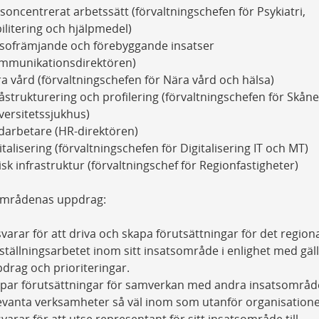
soncentrerat arbetssätt​ (förvaltningschefen för Psykiatri,
ilitering och hjälpmedel)
sofrämjande och förebyggande insatser​
mmunikationsdirektören)
a vård​ (förvaltningschefen för Nära vård och hälsa​)
åstrukturering och profilering​ (förvaltningschefen för Skån
versitetssjukhus​)
arbetare (HR-direktören​)
italisering (förvaltningschefen för Digitalisering IT och MT​)
isk infrastruktur​ (förvaltningschef för Regionfastigheter)
områdenas uppdrag:
varar för att driva och skapa förutsättningar för det region
tällningsarbetet inom sitt insatsområde i enlighet med gäl
drag och prioriteringar.
par förutsättningar för samverkan med andra insatsområd
evanta verksamheter så väl inom som utanför organisation
varar för att utse representant för sitt insatsområde till