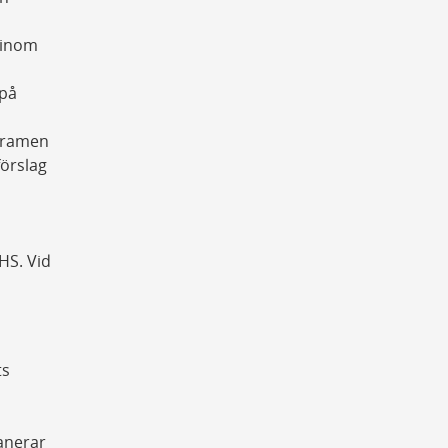
r inom
 på
m ramen
förslag
HS. Vid
ts
anerar