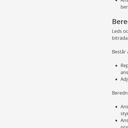
ber
Bere
Leds oc
biträda
Består 
Rep
ans
Adj
Beredn
Ans
sty
Ans
pri