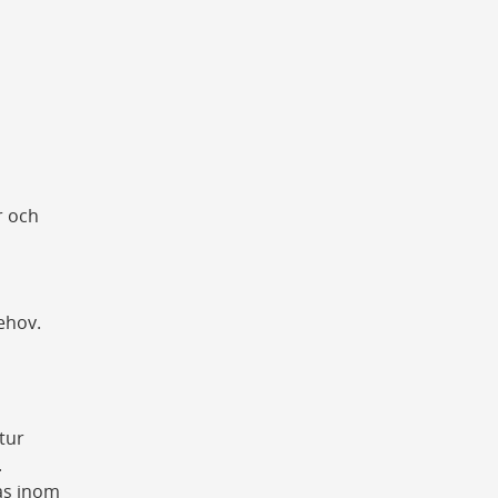
r och
ehov.
tur
.
tas inom