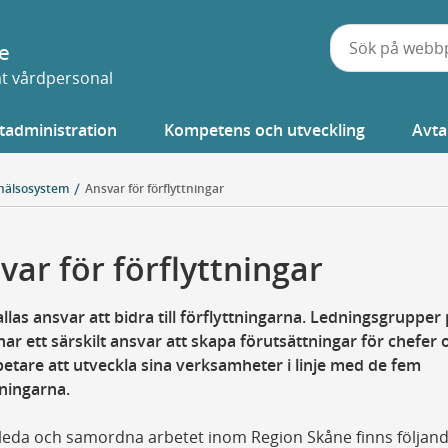
e
vat vårdpersonal
tadministration
Kompetens och utveckling
Avta
hälsosystem
Ansvar för förflyttningar
var för förflyttningar
allas ansvar att bidra till förflyttningarna. Ledningsgrupper 
har ett särskilt ansvar att skapa förutsättningar för chefer 
tare att utveckla sina verksamheter i linje med de fem
tningarna.
 leda och samordna arbetet inom Region Skåne finns följan