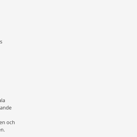
es
ala
lande
en och
en.