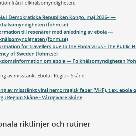
tion från Folkhälsomyndigheten:
la i Demokratiska Republiken Kongo, maj 2026– —
khälsomyndigheten (fohm.se)
ormation till resenärer med anledning av ebola —
khälsomyndigheten (fohm.se)
ormation for travellers due to the Ebola virus - The Public H
ncy of Sweden (fohm.se)
kdomsinformation om ebola — Folkhälsomyndigheten (foh
ng av misstänkt Ebola i Region Skåne:
ng av misstänkt viral hemorragisk feber (VHF), t.ex. ebola 
 i Region Skåne - Vårdgivare Skåne
nala riktlinjer och rutiner