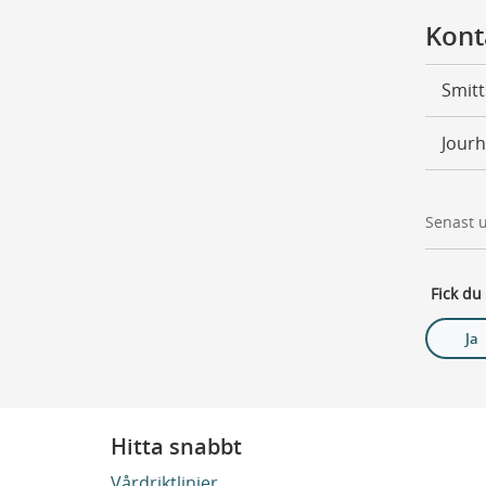
Kont
Smit
Jourh
Senast 
Fick du
Ja
Hitta snabbt
Vårdriktlinjer