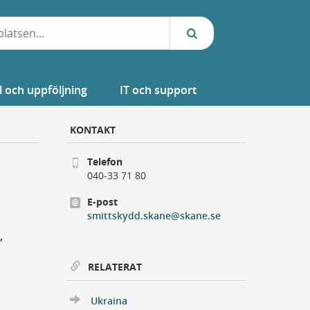
l och uppföljning
IT och support
KONTAKT
Telefon
040-33 71 80
E-post
smittskydd.skane@skane.se
n
,
RELATERAT
Ukraina