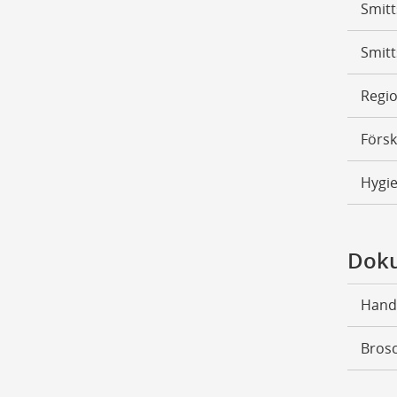
Smit
Smit
Regio
Försk
Hygi
Doku
Hand
Brosc