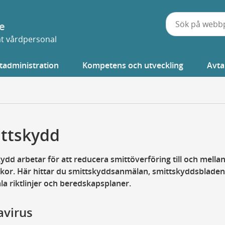
e
vat vårdpersonal
tadministration
Kompetens och utveckling
Avta
ttskydd
ydd arbetar för att reducera smittöverföring till och mella
kor. Här hittar du smittskyddsanmälan, smittskyddsbladen
la riktlinjer och beredskapsplaner.
avirus