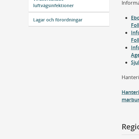
Informa
luftvägsinfektioner
Ebo
Lagar och förordningar
Fol
Inf
Fol
Inf
Age
Sju
Hanteri
Hanteri
marburg
Regio