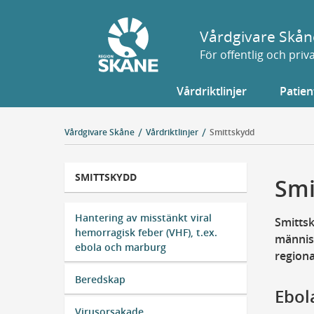
Gå
till
Vårdgivare Skån
sidans
För offentlig och pri
innehåll
Vårdriktlinjer
Patien
Vårdgivare Skåne
Vårdriktlinjer
Smittskydd
SMITTSKYDD
Smi
Hantering av misstänkt viral
Smittsk
hemorragisk feber (VHF), t.ex.
männis
ebola och marburg
regiona
Beredskap
Ebol
Virusorsakade