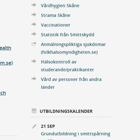
Vårdhygien Skåne
Strama Skåne
Vaccinationer
Statistik från Smittskydd
Anmälningspliktiga sjukdomar
ealth
Extern Länk
(folkhalsomyndigheten.se)
Hälsokontroll av
m.se)
studerande/praktikanter
Vård av personer från andra
länder
och
UTBILDNINGSKALENDER
21 SEP
Grundutbildning i smittspårning