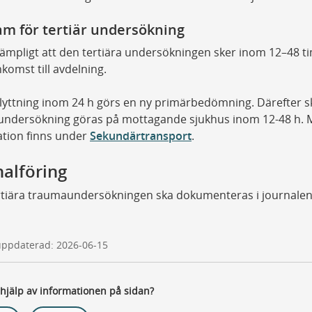
am för tertiär undersökning
lämpligt att den tertiära undersökningen sker inom 12–48 
nkomst till avdelning.
flyttning inom 24 h görs en ny primärbedömning. Därefter s
 undersökning göras på mottagande sjukhus inom 12-48 h. 
ation finns under
Sekundärtransport
.
nalföring
rtiära traumaundersökningen ska dokumenteras i journale
uppdaterad: 2026-06-15
 hjälp av informationen på sidan?