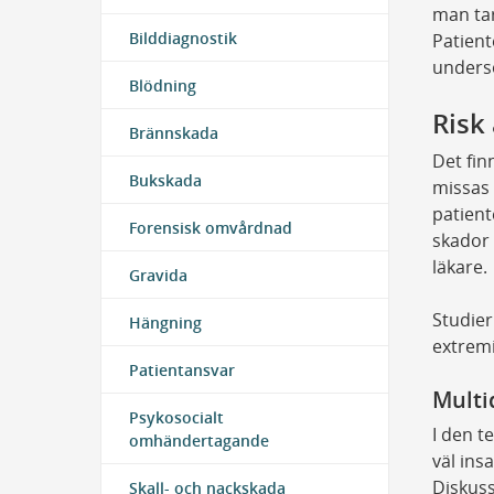
man tar
Bilddiagnostik
Patient
unders
Blödning
Risk
Brännskada
Det fin
Bukskada
missas 
patient
Forensisk omvårdnad
skador
läkare.
Gravida
Studier
Hängning
extremi
Patientansvar
Multi
Psykosocialt
I den t
omhändertagande
väl ins
Diskuss
Skall- och nackskada