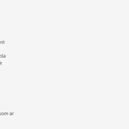
ent
pla
e
 som är