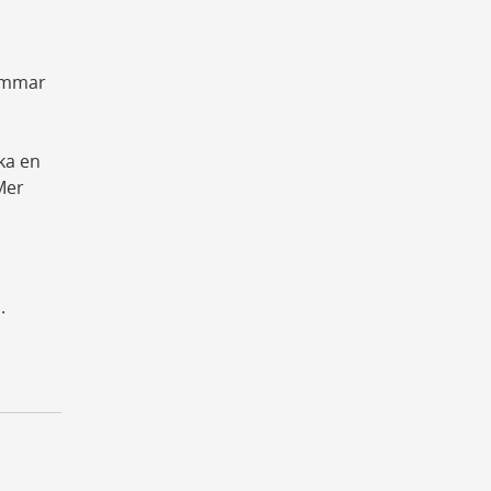
timmar
ka en
Mer
n.