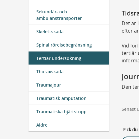
Sekundär- och
Tidsr
ambulanstransporter
Det är 
efter a
Skelettskada
Spinal rörelsebegränsning
Vid för
tertiär
Tertiär undersökning
inform
Thoraxskada
Jour
Traumajour
Den te
Traumatisk amputation
Senast 
Traumatiska hjärtstopp
Äldre
Fick du