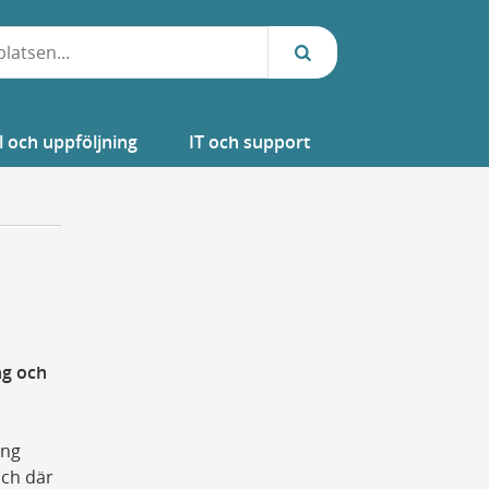
l och uppföljning
IT och support
ng och
ing
och där