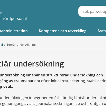
e
vat vårdpersonal
tadministration
Kompetens och utveckling
Avta
al
Tertiär undersökning
tiär undersökning
r undersökning innebär en strukturerad undersökning och
ng av traumapatient efter initial resuscitering, stabiliseri
gnostik.
undersökningen inbegriper en fullständig klinisk undersökn
 genomgång av alla journalanteckningar, lab och röntgen 