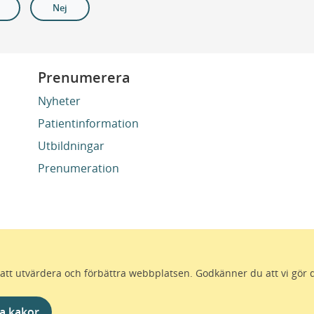
Nej
Prenumerera
Nyheter
Patientinformation
Utbildningar
Prenumeration
ör att utvärdera och förbättra webbplatsen. Godkänner du att vi gör 
 för att alla som bor i Skåne ska må bra och känna framtid
förutsättningar för ett hälsosamt liv – inom näringsliv, koll
a kakor