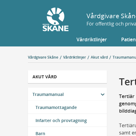
Gå
till
Vårdgivare Skån
sidans
För offentlig och pri
innehåll
Vårdriktlinjer
Patien
Vårdgivare Skåne
Vårdriktlinjer
Akut vård
Traumamanu
AKUT VÅRD
Ter
Traumamanual
Tertiä
genomgå
Traumamottagande
bilddia
Infarter och provtagning
Tertiär
samt en
Barn