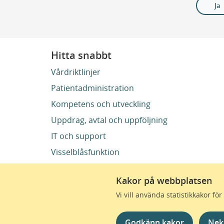
Ja
Hitta snabbt
Vårdriktlinjer
Patientadministration
Kompetens och utveckling
Uppdrag, avtal och uppföljning
IT och support
Visselblåsfunktion
Kakor på webbplatsen
Vi vill använda statistikkakor f
Region Skåne finns till
omtanke skapas de bästa 
Godkänn kakor
Nek