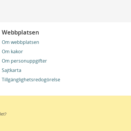
Webbplatsen
Om webbplatsen
Om kakor
Om personuppgifter
Sajtkarta
Tillgänglighetsredogörelse
det?
stro. Genom gränslösa samarbeten och
ektivtrafik, kultur och hälso- och