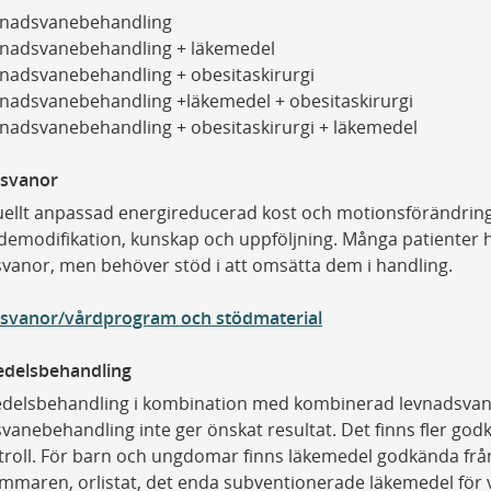
vnadsvanebehandling
nadsvanebehandling + läkemedel
nadsvanebehandling + obesitaskirurgi
nadsvanebehandling +läkemedel + obesitaskirurgi
nadsvanebehandling + obesitaskirurgi + läkemedel
svanor
uellt anpassad energireducerad kost och motionsförändrin
emodifikation, kunskap och uppföljning. Många patienter 
vanor, men behöver stöd i att omsätta dem i handling.
svanor/vårdprogram och stödmaterial
delsbehandling
delsbehandling i kombination med kombinerad levnadsvan
vanebehandling inte ger önskat resultat. Det finns fler go
troll. För barn och ungdomar finns läkemedel godkända från 
mmaren, orlistat, det enda subventionerade läkemedel för 