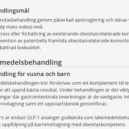
ndlingsmål
sitasbehandling genom påverkad aptitreglering och därav v
dy mass index)-nivå.
ress eller förbättring av existerande obesitasrelaterade ko
vention av potentiella framtida obesitasrelaterade komorbi
bättrad livskvalitet.
medelsbehandling
dling för vuxna och barn
elsbehandlingen bör förskrivas som ett komplement till l
för att uppnå bästa resultat. Under behandlingen är det vikt
ingar där gastrointestinala biverkningar är de vanligaste. 
provtagning samt ett uppstartsbesök genomföras.
rn är endast GLP-1 analoger godkända som läkemedelsbehan
t uppföljning på barnmottagning med obesitaskompetens.