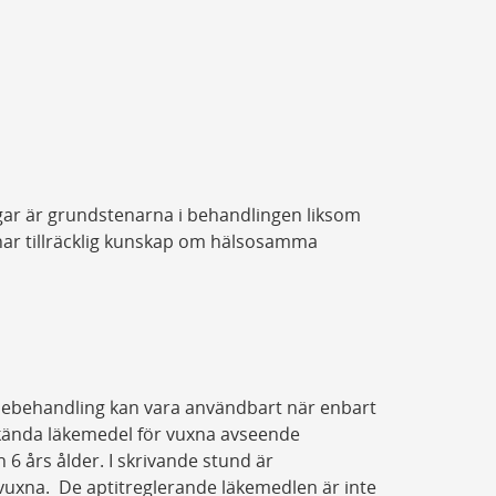
gar är grundstenarna i behandlingen liksom
har tillräcklig kunskap om hälsosamma
ebehandling kan vara användbart när enbart
dkända läkemedel för vuxna avseende
6 års ålder. I skrivande stund är
vuxna. De aptitreglerande läkemedlen är inte