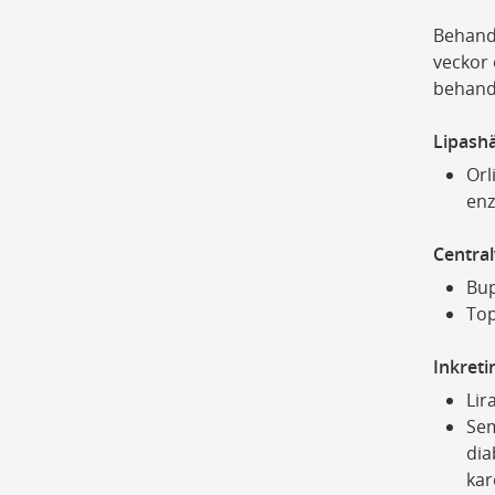
Behandl
veckor 
behandl
Lipas
Orl
enz
Centra
Bup
Top
Inkret
Lir
Sem
dia
kar