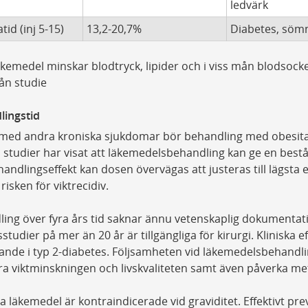
ledvärk
tid (inj 5-15)
13,2-20,7%
Diabetes, söm
läkemedel minskar blodtryck, lipider och i viss mån blodsock
rån studie
lingstid
t med andra kroniska sjukdomar bör behandling med obesita
a studier har visat att läkemedelsbehandling kan ge en beståe
andlingseffekt kan dosen övervägas att justeras till lägsta ef
risken för viktrecidiv.
ing över fyra års tid saknar ännu vetenskaplig dokumenta
sstudier på mer än 20 år är tillgängliga för kirurgi. Klinisk
ande i typ 2-diabetes. Följsamheten vid läkemedelsbehandli
ra viktminskningen och livskvaliteten samt även påverka met
a läkemedel är kontraindicerade vid graviditet. Effektivt pre