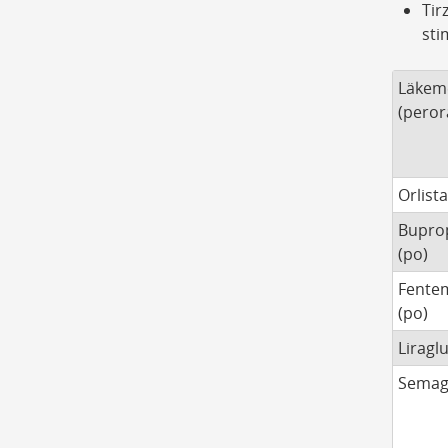
Tir
sti
Läkem
(peror
Orlista
Bupro
(po)
Fente
(po)
Liraglu
Semagl