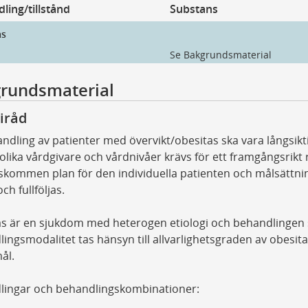
ling/tillstånd
Substans
as
Se Bakgrundsmaterial
rundsmaterial
iråd
andling av patienter med övervikt/obesitas ska vara långsi
olika vårdgivare och vårdnivåer krävs för ett framgångsrikt r
skommen plan för den individuella patienten och målsättn
och fullföljas.
s är en sjukdom med heterogen etiologi och behandlingen sk
ingsmodalitet tas hänsyn till allvarlighetsgraden av obesit
ål.
lingar och behandlingskombinationer: