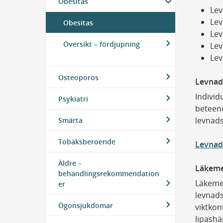
Obesitas
Le
Lev
Obesitas
Lev
Översikt – fördjupning
Lev
Lev
Osteoporos
Levnad
Individ
Psykiatri
beteend
levnads
Smärta
Tobaksberoende
Levnad
Äldre –
Läkeme
behandlingsrekommendation
Läkeme
er
levnads
Ögonsjukdomar
viktkon
lipashä