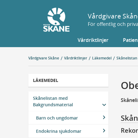
Gå
till
Vårdgivare Skån
sidans
För offentlig och pri
innehåll
Vårdriktlinjer
Patien
Vårdgivare Skåne
Vårdriktlinjer
Läkemedel
Skånelistan
LÄKEMEDEL
Obe
Skånelistan med
Skånel
Bakgrundsmaterial
Skån
Barn och ungdomar
Reko
Endokrina sjukdomar