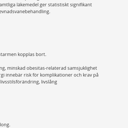
mtliga läkemedel ger statistiskt signifikant
 levnadsvanebehandling.
ntarmen kopplas bort.
ång, minskad obesitas-relaterad samsjuklighet
gi innebär risk för komplikationer och krav på
ivsstilsförändring, livslång
long.