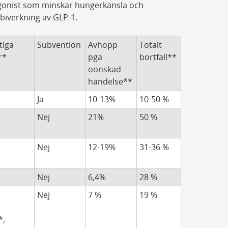
agonist som minskar hungerkänsla och
biverkning av GLP-1.
tiga
Subvention
Avhopp
Totalt
r*
pga
bortfall**
oönskad
händelse**
Ja
10-13%
10-50 %
Nej
21%
50 %
Nej
12-19%
31-36 %
Nej
6,4%
28 %
Nej
7 %
19 %
*,