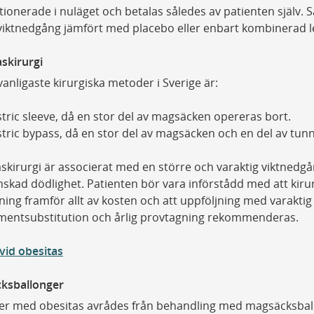
ionerade i nuläget och betalas således av patienten själv. Sa
 viktnedgång jämfört med placebo eller enbart kombinerad
skirurgi
vanligaste kirurgiska metoder i Sverige är:
tric sleeve, då en stor del av magsäcken opereras bort.
tric bypass, då en stor del av magsäcken och en del av tun
skirurgi är associerat med en större och varaktig viktnedg
skad dödlighet. Patienten bör vara införstådd med att kirur
ing framför allt av kosten och att uppföljning med varaktig l
mentsubstitution och årlig provtagning rekommenderas.
 vid obesitas
ksballonger
ter med obesitas avrådes från behandling med magsäcksbal