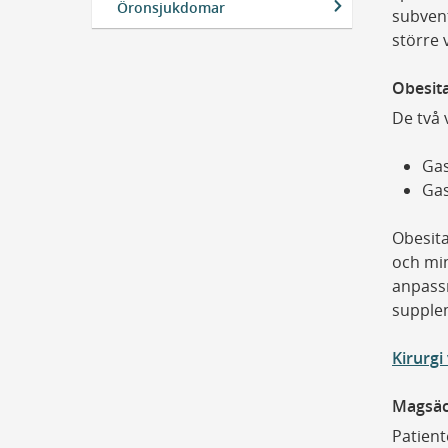
Öronsjukdomar
subvent
större
Obesita
De två 
Gas
Gas
Obesita
och min
anpassn
supple
Kirurgi
Magsäc
Patien