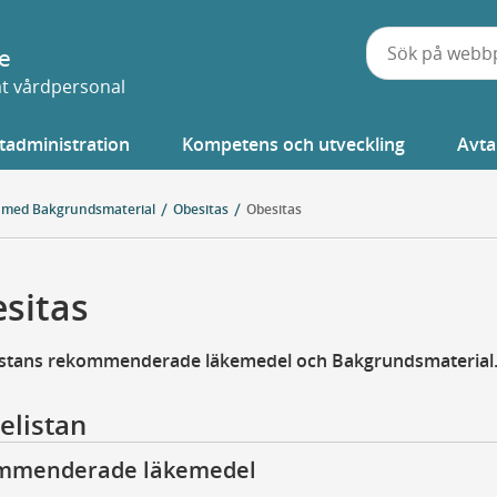
e
vat vårdpersonal
tadministration
Kompetens och utveckling
Avta
 med Bakgrundsmaterial
Obesitas
Obesitas
sitas
istans rekommenderade läkemedel och Bakgrundsmaterial
elistan
mmenderade läkemedel