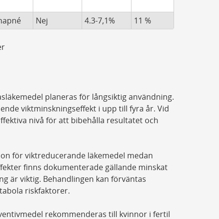
napné
Nej
4.3-7,1%
11 %
er
släkemedel planeras för långsiktig användning.
nde viktminskningseffekt i upp till fyra år. Vid
fektiva nivå för att bibehålla resultatet och
tion för viktreducerande läkemedel medan
a effekter finns dokumenterade gällande minskat
ng är viktig. Behandlingen kan förväntas
abola riskfaktorer.
ventivmedel rekommenderas till kvinnor i fertil