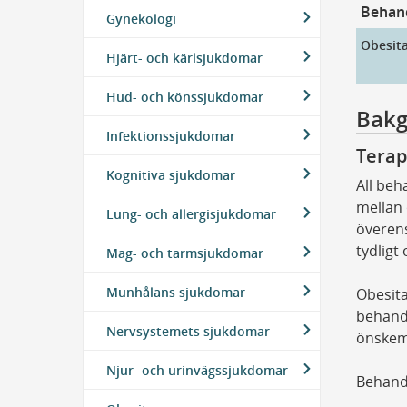
Behand
Gynekologi
Obesit
Hjärt- och kärlsjukdomar
Hud- och könssjukdomar
Bakg
Infektionssjukdomar
Terap
Kognitiva sjukdomar
All beh
mellan 
Lung- och allergisjukdomar
överen
tydligt 
Mag- och tarmsjukdomar
Munhålans sjukdomar
Obesita
behandl
Nervsystemets sjukdomar
önskem
Njur- och urinvägssjukdomar
Behand