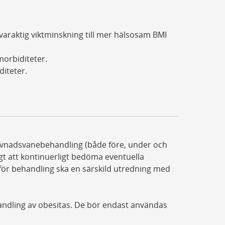
araktig viktminskning till mer hälsosam BMI
morbiditeter.
diteter.
evnadsvanebehandling (både före, under och
igt att kontinuerligt bedöma eventuella
Inför behandling ska en särskild utredning med
dling av obesitas. De bör endast användas