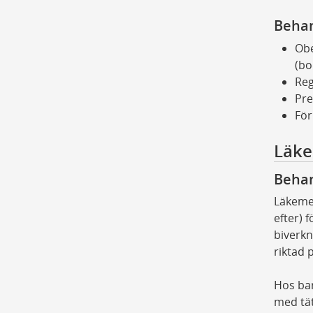
Beha
Obe
(bo
Reg
Pre
För
Läke
Behan
Läkemed
efter) 
biverkn
riktad 
Hos ba
med tä