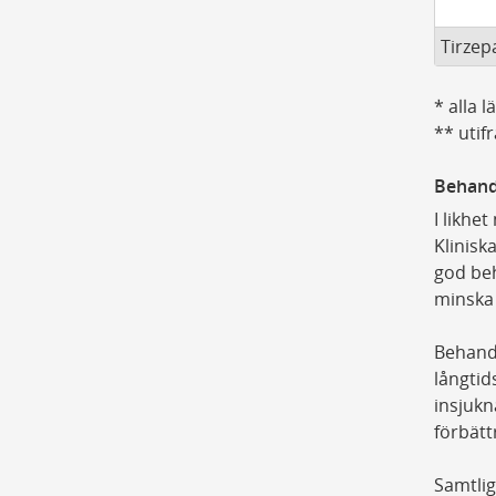
Tirzepa
* alla 
** utif
Behand
I likhe
Klinisk
god beh
minska 
Behandl
långtid
insjukn
förbätt
Samtlig