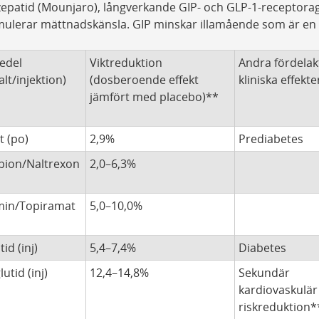
zepatid (Mounjaro), långverkande GIP- och GLP-1-receptor
mulerar mättnadskänsla. GIP minskar illamående som är en 
edel
Viktreduktion
Andra fördelak
alt/injektion)
(dosberoende effekt
kliniska effekte
jämfört med placebo)**
t (po)
2,9%
Prediabetes
pion/Naltrexon
2,0–6,3%
min/Topiramat
5,0–10,0%
tid (inj)
5,4–7,4%
Diabetes
utid (inj)
12,4–14,8%
Sekundär
kardiovaskulär
riskreduktion*