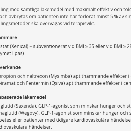
ing med samtliga läkemedel med maximalt effektiv och tolere
och avbrytas om patienten inte har förlorat minst 5 % av sin 
ingsmetoder ska övervägas vid terapisvikt.
hämmare
istat (Xenical) – subventionerat vid BMI ≥ 35 eller vid BMI ≥
ymet lipas)
lverkande
ropion och naltrexon (Mysimba) aptithämmande effekter i 
iramat och Fentermin (Qsiva) aptithämmande effekter i ce
inbaserade läkemedel
aglutid (Saxenda), GLP-1-agonist som minskar hunger och s
aglutid (Wegovy), GLP-1-agonist som minskar hunger och 
betes eller patienter med tidigare kardiovaskulära händelse
diovaskulära händelser.