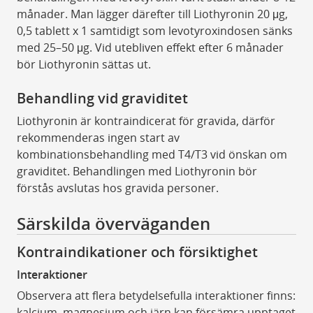
månader. Man lägger därefter till Liothyronin 20 μg,
0,5 tablett x 1 samtidigt som levotyroxindosen sänks
med 25–50 μg. Vid utebliven effekt efter 6 månader
bör Liothyronin sättas ut.
Behandling vid graviditet
Liothyronin är kontraindicerat för gravida, därför
rekommenderas ingen start av
kombinationsbehandling med T4/T3 vid önskan om
graviditet. Behandlingen med Liothyronin bör
förstås avslutas hos gravida personer.
Särskilda överväganden
Kontraindikationer och försiktighet
Interaktioner
Observera att flera betydelsefulla interaktioner finns:
kalcium, magnesium och järn kan försämra upptaget