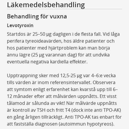
Läkemedelsbehandling
Behandling för vuxna
Levotyroxin
Startdos är 25–50 μg dagligen i de flesta fall. Vid låga
perifera tyreoideavärden, hos äldre patienter och
hos patienter med hjärtproblem kan man börja
ännu lägre (25 μg varannan dag) för att undvika
eventuella negativa kardiella effekter.
Upptrappning sker med 12,5-25 μg var 4–6:e vecka
tills värden är inom referensintervallet. Observera
att symtom enligt erfarenhet kan kvarstå upp till 6–
12 månader efter att målvärden uppnåtts. Ett visst
tålamod är sålunda av vikt! När målvärde uppnåtts
är kontroll av TSH och fritt T4 (dock inte anti TPO-AK)
en gång årligen tillräckligt. Anti TPO-AK tas enbart för
att fastställa diagnosen (autoimmun hypotyreos).