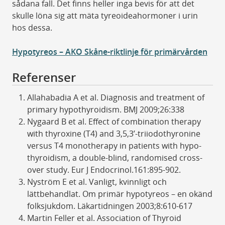
sådana fall. Det finns heller inga bevis för att det
skulle löna sig att mäta tyreoideahormoner i urin
hos dessa.
Hypotyreos – AKO Skåne-riktlinje för primärvården
Referenser
Allahabadia A et al. Diagnosis and treatment of
primary hypothyroidism. BMJ 2009;26:338
Nygaard B et al. Effect of combination therapy
with thyroxine (T4) and 3,5,3’-triiodothyronine
versus T4 monotherapy in patients with hypo-
thyroidism, a double-blind, randomised cross-
over study. Eur J Endocrinol.161:895-902.
Nyström E et al. Vanligt, kvinnligt och
lättbehandlat. Om primär hypotyreos – en okänd
folksjukdom. Läkartidningen 2003;8:610-617
Martin Feller et al. Association of Thyroid