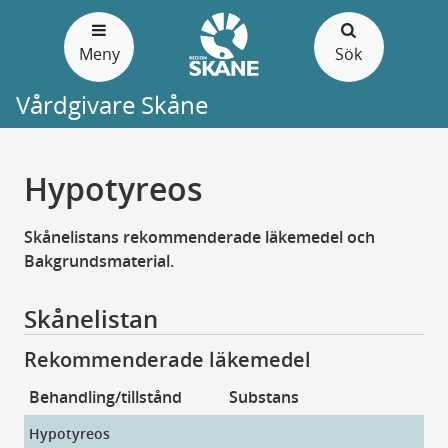
Gå
till
Meny
Sök
sidans
innehåll
Vårdgivare Skåne
Hypotyreos
Skånelistans rekommenderade läkemedel och
Bakgrundsmaterial.
Skånelistan
Rekommenderade läkemedel
Behandling/tillstånd
Substans
Pr
Hypotyreos