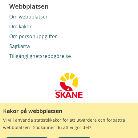
Webbplatsen
Om webbplatsen
Om kakor
Om personuppgifter
Sajtkarta
Tillgänglighetsredogörelse
Kakor på webbplatsen
Region Skåne finns till för att alla som bor i Skåne
Vi vill använda statistikkakor för att utvärdera och förbättra
ska må bra och känna framtidstro. Genom
webbplatsen. Godkänner du att vi gör det?
gränslösa samarbeten och omtanke skapas de
bästa förutsättningar för ett hälsosamt liv – inom