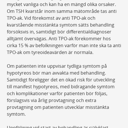
mycket vanliga och kan ha en mängd olika orsaker.
Om TSH kvarstår inom samma mätområde tas anti
TPO-ak. Vid förekomst av anti TPO-ak och
kvarstående misstänkta symtom sätts behandling
försöksvis in, samtidigt bör differentialdiagnoser
alltjämt övervägas. Anti TPO-ak förekommer hos
cirka 15 % av befolkningen varför man inte ska ta anti
TPO-ak om tyreoideavärden är normala.
Om patienten inte uppvisar tydliga symtom på
hypotyreos bör man avvakta med behandling.
Samtidigt föreligger det en ökad risk för utveckling
till manifest hypotyreos, med bidragande symtom
och komplikationer varför patienten bör följas,
förslagsvis via årlig provtagning och extra
provtagning om patienten utvecklar misstänkta
symtom.
Uppföljning vid start av behandling är självklart