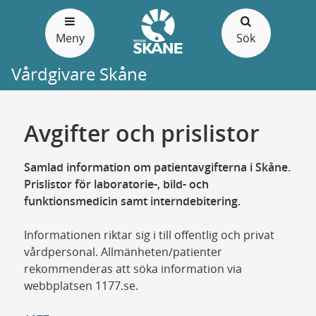
Gå
till
Meny
Sök
sidans
innehåll
Vårdgivare Skåne
Avgifter och prislistor
Samlad information om patientavgifterna i Skåne.
Prislistor för laboratorie-, bild- och
funktionsmedicin samt interndebitering.
Informationen riktar sig i till offentlig och privat
vårdpersonal. Allmänheten/patienter
rekommenderas att söka information via
webbplatsen 1177.se.