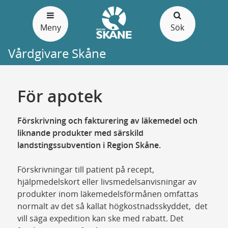
Gå
till
Meny
Sök
sidans
innehåll
Vårdgivare Skåne
För apotek
Förskrivning och fakturering av läkemedel och
liknande produkter med särskild
landstingssubvention i Region Skåne.
Förskrivningar till patient på recept,
hjälpmedelskort eller livsmedelsanvisningar av
produkter inom läkemedelsförmånen omfattas
normalt av det så kallat högkostnadsskyddet, det
vill säga expedition kan ske med rabatt. Det