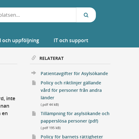
l och uppföljning
IT och support
RELATERAT
Patientavgifter för Asylsökande
Policy och riktlinjer gällande
vård för personer från andra
Öppnar ett nytt fönster
länder
d, inte
nnan
(.pdf 44 kB)
a en
Tillämpning för asylsökande och
Öppnar ett nytt fö
papperslösa personer (pdf)
(.pdf 195 kB)
Öppnar ett nytt 
Extern Länk
Policy för barnets rättigheter