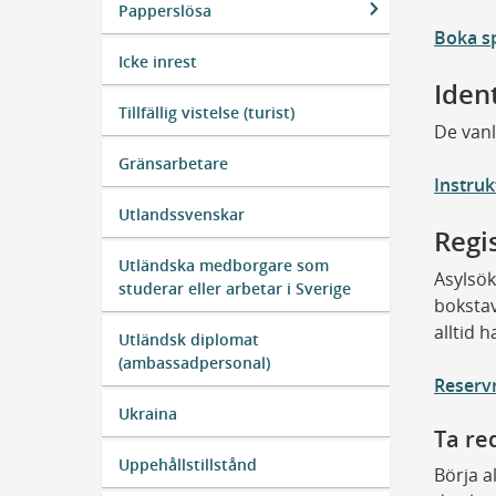
Papperslösa
Boka s
Icke inrest
Ident
Tillfällig vistelse (turist)
De vanl
Gränsarbetare
Instruk
Utlandssvenskar
Regi
Utländska medborgare som
Asylsök
studerar eller arbetar i Sverige
boksta
alltid 
Utländsk diplomat
(ambassadpersonal)
Reserv
Ukraina
Ta re
Uppehållstillstånd
Börja a