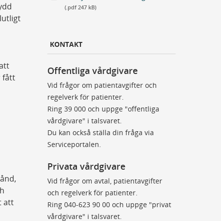
kydd
(.pdf 247 kB)
utligt
KONTAKT
att
Offentliga vårdgivare
fått
Vid frågor om patientavgifter och
regelverk för patienter.
Ring 39 000 och uppge "offentliga
vårdgivare" i talsvaret.
Du kan också ställa din fråga via
Serviceportalen.
Privata vårdgivare
tånd,
Vid frågor om avtal, patientavgifter
ch
och regelverk för patienter.
 att
Ring 040-623 90 00 och uppge "privat
vårdgivare" i talsvaret.