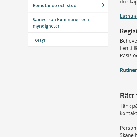
du skap
Bemötande och stöd
Lathun
Samverkan kommuner och
myndigheter
Regis
Tortyr
Behöver
i
en til
Pasis
o
Rutiner
Rätt 
Tänk på
kontakt
Persone
Skåne h