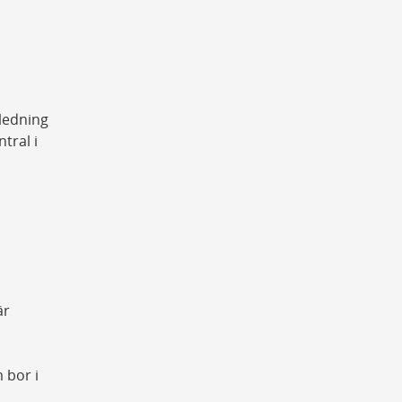
ledning
tral i
är
 bor i