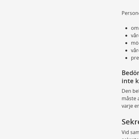
Persone
ome
vår
mö
vår
pre
Bedöm
inte 
Den beh
måste a
varje en
Sekr
Vid sam