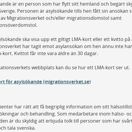
ande är en person som har flytt sitt hemland och begärt s
i Sverige. Personen är asylsökande tills hen fått sin ansökan sl
av Migrationsverket och/eller migrationsdomstol samt
ionsöverdomstol.
lsökande ska visa upp ett giltigt LMA-kort eller ett kvitto på 
onsverket har tagit emot asylansökan om hen ännu inte har 
A-kort. Kvittot får inte vara äldre än 30 dagar.
ationsverkets webbplats kan du se hur ett LMA-kort ser ut.
t för asylsökande (migrationsverket.se)
tienter har rätt att få begriplig information om sitt hälsotills
ökningar och behandling. Som medarbetare inom hälso- o
den är du skyldig att erbjuda tolk till personer som har svårt
och tala svenska.