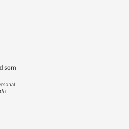
rd som
ersonal
å i