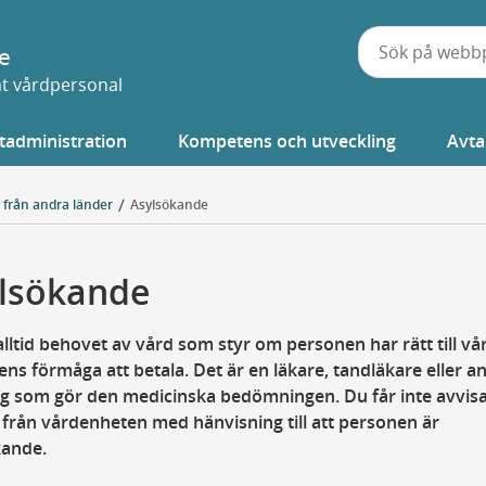
e
vat vårdpersonal
tadministration
Kompetens och utveckling
Avta
 från andra länder
Asylsökande
lsökande
alltid behovet av vård som styr om personen har rätt till vår
ns förmåga att betala. Det är en läkare, tandläkare eller a
ig som gör den medicinska bedömningen. Du får inte avvis
från vårdenheten med hänvisning till att personen är
kande.