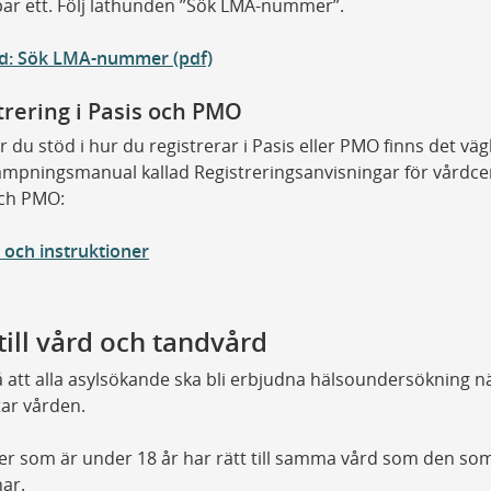
ar ett. Följ lathunden ”Sök LMA-nummer”.
d: Sök LMA-nummer (pdf)
trering i Pasis och PMO
 du stöd i hur du registrerar
i Pasis eller PMO finns
det väg
lämpningsmanual kallad
Registreringsanvisningar för vårdcen
ch PMO:
 och instruktioner
till vård och tandvård
 att alla asylsökande ska bli erbjudna hälsoundersökning n
ar vården.
r som är under 18 år har rätt till samma vård som den som
ar.