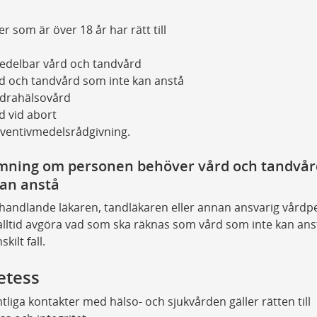
r som är över 18 år har rätt till
delbar vård och tandvård
d och tandvård som inte kan anstå
drahälsovård
d vid abort
ventivmedelsrådgivning.
ning om personen behöver vård och tandvå
kan anstå
andlande läkaren, tandläkaren eller annan ansvarig vårdp
lltid avgöra vad som ska räknas som vård som inte kan anst
skilt fall.
etess
tliga kontakter med hälso- och sjukvården gäller rätten till