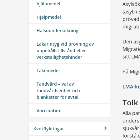
Asylsök
hjälpmedel
(asyl) 
Hjälpmedel
prövad 
migrat
Hälsoundersökning
Den asy
Läkarintyg vid prövning av
Migrati
uppehållstillstånd eller
sitt LM
verkställighetshinder
Läkemedel
På Migr
Tandvård – val av
LMA-kor
tandvårdsenhet och
blanketter för avtal
Tolk
Vaccination
Alla pa
unders
sjukvår
Kvotflyktingar
förstå 