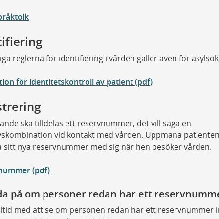
pråktolk
ifiering
iga reglerna för identifiering i vården gäller även för asyls
tion för identitetskontroll av patient (pdf)
strering
ande ska tilldelas ett reservnummer, det vill säga en
vskombination vid kontakt med vården. Uppmana patienten
ha sitt nya reservnummer med sig när hen besöker vården.
nummer (pdf)
da på om personer redan har ett reservnumm
lltid med att se om personen redan har ett reservnummer 