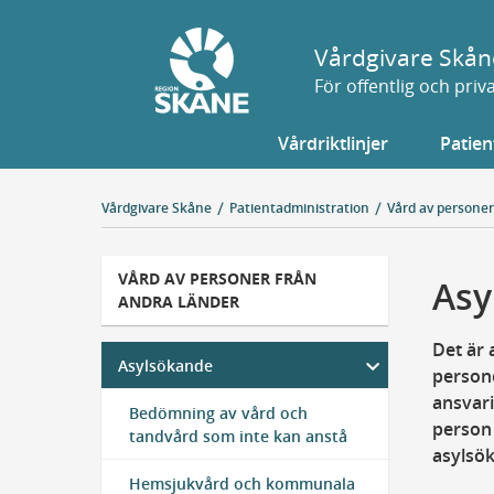
Gå
till
Vårdgivare Skån
sidans
För offentlig och pri
innehåll
Vårdriktlinjer
Patien
Vårdgivare Skåne
Patientadministration
Vård av personer
VÅRD AV PERSONER FRÅN
Asy
ANDRA LÄNDER
Det är 
Asylsökande
persone
ansvar
Bedömning av vård och
person 
tandvård som inte kan anstå
asylsö
Hemsjukvård och kommunala