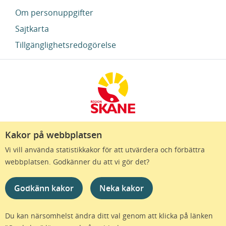
Om personuppgifter
Sajtkarta
Tillgänglighetsredogörelse
Kakor på webbplatsen
Region Skåne finns till för att alla som bor i Skåne
Vi vill använda statistikkakor för att utvärdera och förbättra
ska må bra och känna framtidstro. Genom
webbplatsen. Godkänner du att vi gör det?
gränslösa samarbeten och omtanke skapas de
bästa förutsättningar för ett hälsosamt liv – inom
Godkänn kakor
Neka kakor
näringsliv, kollektivtrafik, kultur och hälso- och
sjukvård – i Skåne. Tillsammans gör vi livet mera
möjligt.
Du kan närsomhelst ändra ditt val genom att klicka på länken