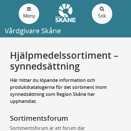
Gå
till
Meny
Sök
sidans
innehåll
Vårdgivare Skåne
Hjälpmedelssortiment –
synnedsättning
Här hittar du löpande information och
produktkatalogerna för det sortiment inom
synnedsättning som Region Skåne har
upphandlat.
Sortimentsforum
Sortimentsforum är ett forum där