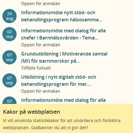
Jämställt föräldraskap
Öppen för anmälan
Informationsmöte nytt stöd- och
24
aug
behandlingsprogram hälsosamma
matvanor
Informationsmöte med dialog för alla
02
sep
chefer i Barnhälsovården - Tema
Jämställt föräldraskap
Öppen för anmälan
Grundutbildning i Motiverande samtal
07
sep
(MI) för barnmorskor på
barnmorskemottagningar.
Tillfälle fullsatt
Utbildning i nytt digitalt stöd- och
07
sep
behandlingsprogram för mer
hälsosamma matvanor
Öppen för anmälan
Informationsmöte med dialog för alla
07
sep
chefer i Barnhälsovården - Tema
Kakor på webbplatsen
Jämställt föräldraskap
Öppen för anmälan
Vi vill använda statistikkakor för att utvärdera och förbättra
Fler utbildningar
webbplatsen. Godkänner du att vi gör det?