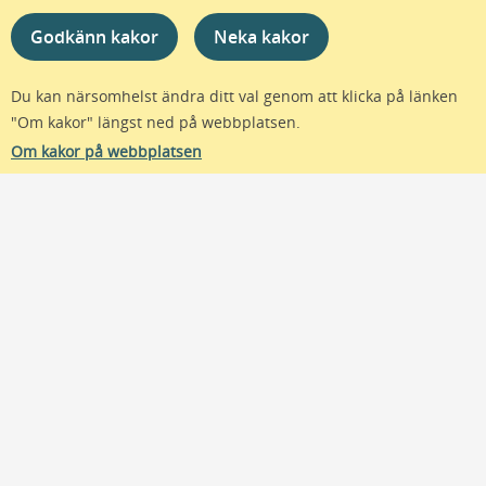
Hitta snabbt
Godkänn kakor
Neka kakor
Vårdriktlinjer
Du kan närsomhelst ändra ditt val genom att klicka på länken
Patientadministration
"Om kakor" längst ned på webbplatsen.
Kompetens och utveckling
Om kakor på webbplatsen
Uppdrag, avtal och uppföljning
IT och support
Visselblåsfunktion
Prenumerera
Nyheter
Patientinformation
Utbildningar
Prenumeration
Webbplatsen