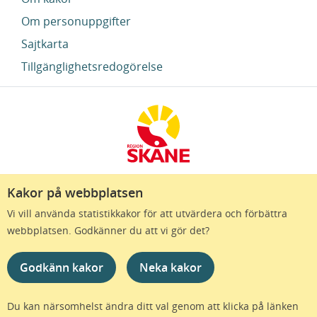
Om personuppgifter
Sajtkarta
Tillgänglighetsredogörelse
Kakor på webbplatsen
Region Skåne finns till för att alla som bor i Skåne
Vi vill använda statistikkakor för att utvärdera och förbättra
ska må bra och känna framtidstro. Genom
webbplatsen. Godkänner du att vi gör det?
gränslösa samarbeten och omtanke skapas de
bästa förutsättningar för ett hälsosamt liv – inom
Godkänn kakor
Neka kakor
näringsliv, kollektivtrafik, kultur och hälso- och
sjukvård – i Skåne. Tillsammans gör vi livet mera
möjligt.
Du kan närsomhelst ändra ditt val genom att klicka på länken