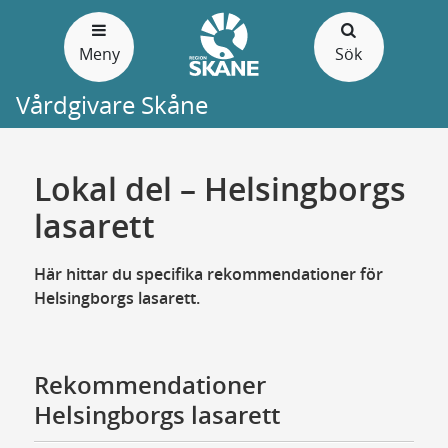
Gå
till
Meny
Sök
sidans
innehåll
Vårdgivare Skåne
Lokal del – Helsingborgs
lasarett
Här hittar du specifika rekommendationer för
Helsingborgs lasarett.
Rekommendationer
Helsingborgs lasarett