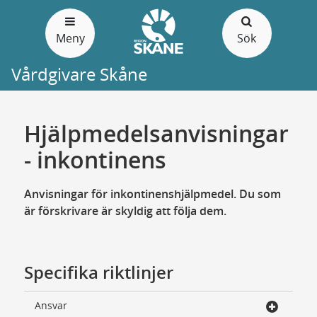
Gå
till
Meny
Sök
sidans
innehåll
Vårdgivare Skåne
Hjälpmedelsanvisningar
- inkontinens
Anvisningar för inkontinenshjälpmedel. Du som
är förskrivare är skyldig att följa dem.
Specifika riktlinjer
Ansvar