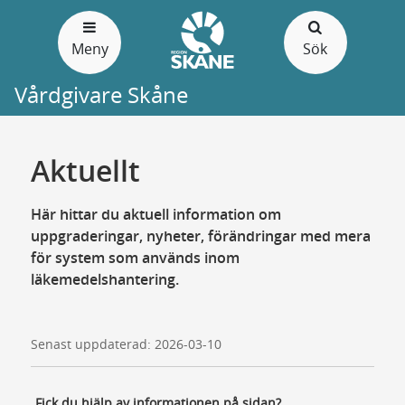
Gå
till
Meny
Sök
sidans
innehåll
Vårdgivare Skåne
Aktuellt
Här hittar du aktuell information om
uppgraderingar, nyheter, förändringar med mera
för system som används inom
läkemedelshantering.
Senast uppdaterad: 2026-03-10
Fick du hjälp av informationen på sidan?