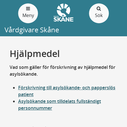
Gå
till
Meny
Sök
sidans
innehåll
Vårdgivare Skåne
Hjälpmedel
Vad som gäller för förskrivning av hjälpmedel för
asylsökande.
Förskrivning till asylsökande- och papperslös
patient
Asylsökande som tilldelats fullständigt
personnummer