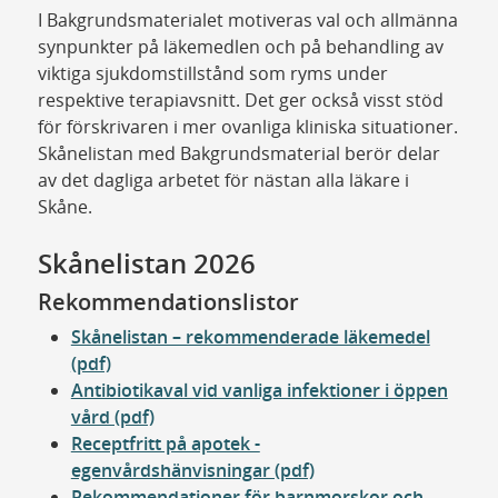
I Bakgrundsmaterialet motiveras val och allmänna
synpunkter på läkemedlen och på behandling av
viktiga sjukdomstillstånd som ryms under
respektive terapiavsnitt. Det ger också visst stöd
för förskrivaren i mer ovanliga kliniska situationer.
Skånelistan med Bakgrundsmaterial berör delar
av det dagliga arbetet för nästan alla läkare i
Skåne.
Skånelistan 2026
Rekommendationslistor
Skånelistan – rekommenderade läkemedel
(pdf)
Antibiotikaval vid vanliga infektioner i öppen
vård (pdf)
Receptfritt på apotek -
egenvårdshänvisningar (pdf)
Rekommendationer för barnmorskor och