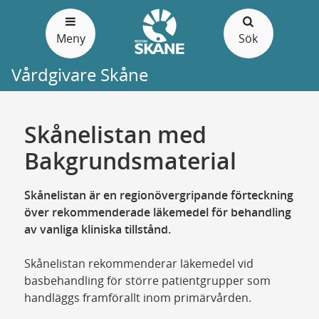
Gå
till
Meny
Sök
sidans
innehåll
Vårdgivare Skåne
Skånelistan med
Bakgrundsmaterial
Skånelistan är en regionövergripande förteckning
över rekommenderade läkemedel för behandling
av vanliga kliniska tillstånd.
Skånelistan rekommenderar läkemedel vid
basbehandling för större patientgrupper som
handläggs framförallt inom primärvården.