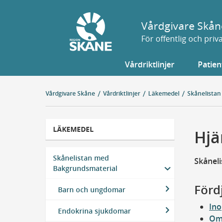
Gå
till
Vårdgivare Skån
sidans
För offentlig och pri
innehåll
Vårdriktlinjer
Patien
Vårdgivare Skåne
Vårdriktlinjer
Läkemedel
Skånelistan
LÄKEMEDEL
Hjä
Skånelistan med
Skånel
Bakgrundsmaterial
Förd
Barn och ungdomar
Ino
Endokrina sjukdomar
Om 