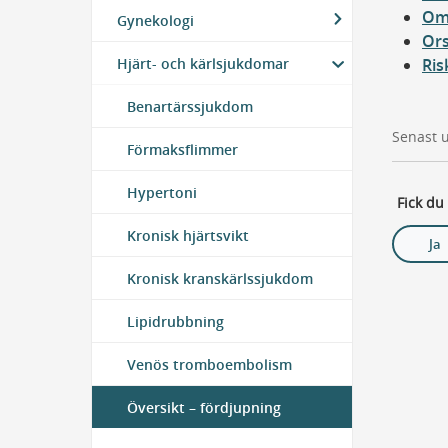
Om 
Gynekologi
Ors
Hjärt- och kärlsjukdomar
Ri
Benartärssjukdom
Senast 
Förmaksflimmer
Hypertoni
Fick du
Kronisk hjärtsvikt
Ja
Kronisk kranskärlssjukdom
Lipidrubbning
Venös tromboembolism
Översikt – fördjupning