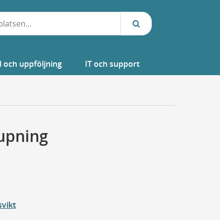
l och uppföljning
IT och support
jupning
svikt