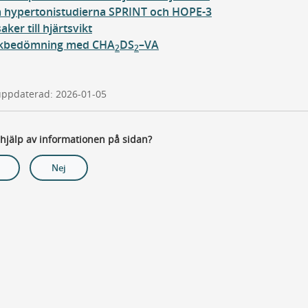
hypertonistudierna SPRINT och HOPE-3
aker till hjärtsvikt
skbedömning med CHA
DS
–VA
2
2
uppdaterad: 2026-01-05
 hjälp av informationen på sidan?
Nej