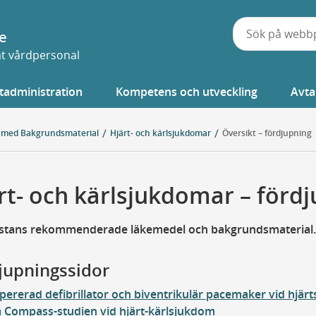
e
vat vårdpersonal
tadministration
Kompetens och utveckling
Avta
 med Bakgrundsmaterial
Hjärt- och kärlsjukdomar
Översikt – fördjupning
rt- och kärlsjukdomar – förd
istans rekommenderade läkemedel och bakgrundsmaterial.
jupningssidor
pererad defibrillator och biventrikulär pacemaker vid hjärt
Compass-studien vid hjärt-kärlsjukdom