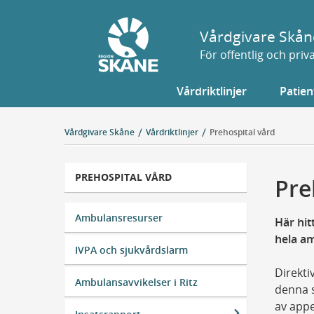
Gå
till
Vårdgivare Skån
sidans
För offentlig och pri
innehåll
Vårdriktlinjer
Patien
Vårdgivare Skåne
Vårdriktlinjer
Prehospital vård
PREHOSPITAL VÅRD
Pre
Ambulansresurser
Här hit
hela a
IVPA och sjukvårdslarm
Direkti
Ambulansavvikelser i Ritz
denna s
av appe