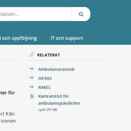
l och uppföljning
IT och support
RELATERAT
Ambulansstatistik
ISPASS
RAKEL
ter för
Kamratstöd för
Öppnar ett nytt fönster
ambulanssjukvården
(.pdf 297 kB)
rt från
rsionen