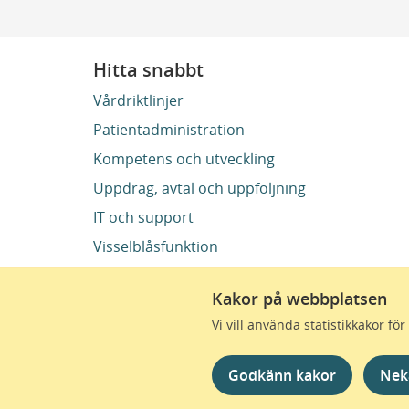
Hitta snabbt
Vårdriktlinjer
Patientadministration
Kompetens och utveckling
Uppdrag, avtal och uppföljning
IT och support
Visselblåsfunktion
Kakor på webbplatsen
Vi vill använda statistikkakor f
Region Skåne finns till
omtanke skapas de bästa 
Godkänn kakor
Nek
sjukvård – i Skåne. Till