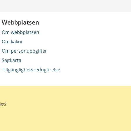
Webbplatsen
Om webbplatsen
Om kakor
Om personuppgifter
Sajtkarta
Tillgänglighetsredogörelse
det?
stro. Genom gränslösa samarbeten och
ektivtrafik, kultur och hälso- och