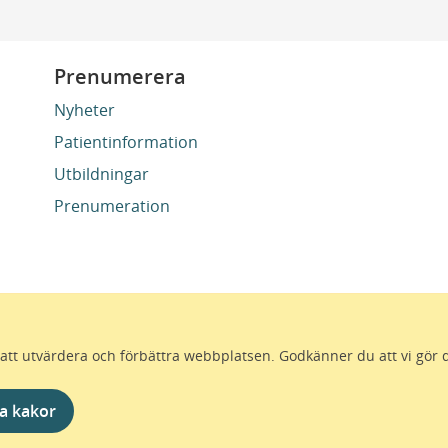
Prenumerera
Nyheter
Patientinformation
Utbildningar
Prenumeration
ör att utvärdera och förbättra webbplatsen. Godkänner du att vi gör 
 för att alla som bor i Skåne ska må bra och känna framtid
förutsättningar för ett hälsosamt liv – inom näringsliv, koll
a kakor
sammans gör vi livet mera möjligt.