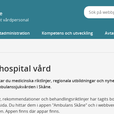
e
vat vårdpersonal
tadministration
Kompetens och utveckling
Avta
hospital vård
tar du medicinska riktlinjer, regionala utbildningar och nyhe
mbulanssjukvården i Skåne.
v, rekommendationer och behandlingsriktlinjer har tagits bo
ida. Du hittar dem i appen "Ambulans Skåne" och i webbve
n. Appen finns där appar finns.