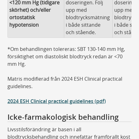
<120 mm Hg (tidigare
doseringen. Följ
doseringen
skörhet) och/eller
upp med
upp med
ortostatisk
blodtrycksmätning
blodtryck
hypotension
i både sittande
i både sit
och stående.
och ståen
*Om behandlingen tolereras: SBT 130-140 mm Hg,
försiktighet om diastoliskt blodtryck redan är <70
mm Hg.
Matris modifierad från 2024 ESH Clinical practical
guidelines.
2024 ESH Clinical practical guidelines (pdf)
Icke-farmakologisk behandling
Livsstilsförändring är basen i all
blodtrycksbehandling och innefattar framförallt kost