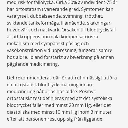
med risk för fallolycka. Cirka 30% av individer >75 år
har ortostatism i varierande grad. Symtomen kan
vara yrsel, dubbelseende, svimning, trötthet,
sviktande tankeförmåga, illamående, skakningar,
huvudvärk och nackvärk. Orsaken till blodtrycksfall
är att kroppens normala kompensatoriska
mekanism med sympatiskt påslag och
vasokonstriktion vid uppresning, fungerar sämre
hos äldre. Ibland förstärkt av biverkning på annan
pågående medicinering.
Det rekommenderas därför att rutinmässigt utföra
en ortostatisk blodtrycksmätning innan
medicinering påbörjas hos äldre. Positivt
ortostatiskt test definieras med att det systoliska
blodtrycket faller med minst 20 mm Hg, eller det
diastoliska med minst 10 mm Hg inom 3 minuter
efter att personen rest upp sig från liggande.