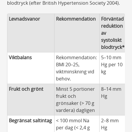
blodtryck (efter British Hypertension Society 2004).
Levnadsvanor
Rekommendation
Förväntad
reduktion
av
systoliskt
blodtryck*
Viktbalans
Rekommendation:
5–10 mm
BMI 20–25,
Hg per 10
viktminskning vid
kg
behov.
Frukt och grönt
Minst 5 portioner
8–14 mm
frukt och
Hg
grönsaker (> 70 g
vardera) dagligen
Begränsat saltintag
< 100 mmol Na
2–8 mm
per dag (< 2,4 g
Hg