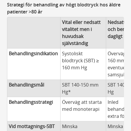
Strategi för behandling av högt blodtryck hos äldre
patienter >80 år
Vital eller nedsatt
Nedsatt vit
vitalitet men i
och beroe
huvudsak
dagligt st
självständig
Behandlingsindikation
Systoliskt
Överväg o
blodtryck (SBT) ≥
160 mm Hg
160 mm Hg
eventuell
samsjuklig
Behandlingsmål
SBT 140-150 mm
SBT 140-
Hg*
Hg
Behandlingsstrategi
Överväg att starta
Inled
med monoterapi
behandlin
extra försi
Vid mottagnings-SBT
Minska
Minska