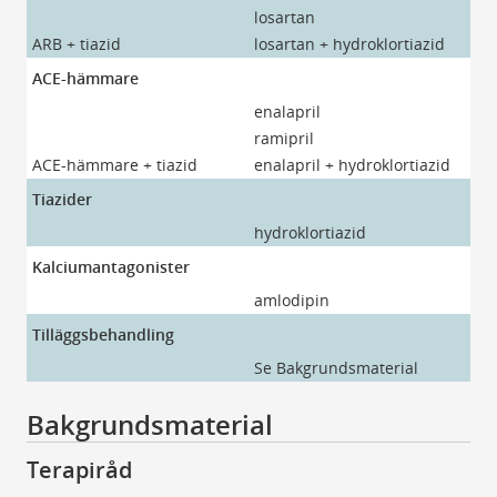
losartan
lo
ARB + tiazid
losartan + hydroklortiazid
lo
ACE-hämmare
enalapril
en
ramipril
ra
ACE-hämmare + tiazid
enalapril + hydroklortiazid
En
Tiazider
hydroklortiazid
hy
Kalciumantagonister
amlodipin
am
Tilläggsbehandling
Se Bakgrundsmaterial
Bakgrundsmaterial
Terapiråd