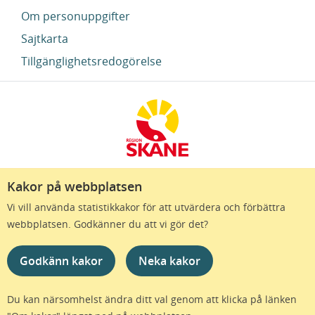
Om personuppgifter
Sajtkarta
Tillgänglighetsredogörelse
Kakor på webbplatsen
Region Skåne finns till för att alla som bor i Skåne
Vi vill använda statistikkakor för att utvärdera och förbättra
ska må bra och känna framtidstro. Genom
webbplatsen. Godkänner du att vi gör det?
gränslösa samarbeten och omtanke skapas de
bästa förutsättningar för ett hälsosamt liv – inom
Godkänn kakor
Neka kakor
näringsliv, kollektivtrafik, kultur och hälso- och
sjukvård – i Skåne. Tillsammans gör vi livet mera
möjligt.
Du kan närsomhelst ändra ditt val genom att klicka på länken