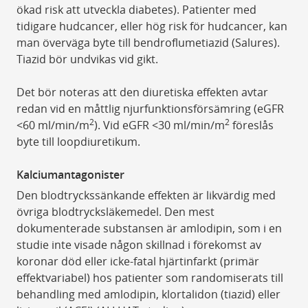
ökad risk att utveckla diabetes). Patienter med
tidigare hudcancer, eller hög risk för hudcancer, kan
man överväga byte till bendroflumetiazid (Salures).
Tiazid bör undvikas vid gikt.
Det bör noteras att den diuretiska effekten avtar
redan vid en måttlig njurfunktionsförsämring (eGFR
2
2
<60 ml/min/m
). Vid eGFR <30 ml/min/m
föreslås
byte till loopdiuretikum.
Kalciumantagonister
Den blodtryckssänkande effekten är likvärdig med
övriga blodtrycksläkemedel. Den mest
dokumenterade substansen är amlodipin, som i en
studie inte visade någon skillnad i förekomst av
koronar död eller icke-fatal hjärtinfarkt (primär
effektvariabel) hos patienter som randomiserats till
behandling med amlodipin, klortalidon (tiazid) eller