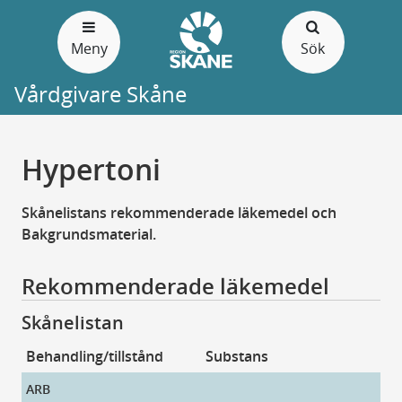
Gå
till
Meny
Sök
sidans
innehåll
Vårdgivare Skåne
Hypertoni
Skånelistans rekommenderade läkemedel och
Bakgrundsmaterial.
Rekommenderade läkemedel
Skånelistan
Behandling/tillstånd
Substans
Pr
ARB