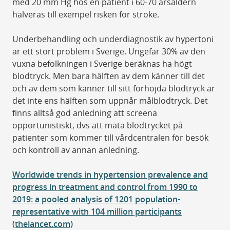
med 20 mm Hg hos en patient i 60-70 årsåldern
halveras till exempel risken för stroke.
Underbehandling och underdiagnostik av hypertoni
är ett stort problem i Sverige. Ungefär 30% av den
vuxna befolkningen i Sverige beräknas ha högt
blodtryck. Men bara hälften av dem känner till det
och av dem som känner till sitt förhöjda blodtryck är
det inte ens hälften som uppnår målblodtryck. Det
finns alltså god anledning att screena
opportunistiskt, dvs att mäta blodtrycket på
patienter som kommer till vårdcentralen för besök
och kontroll av annan anledning.
Worldwide trends in hypertension prevalence and
progress in treatment and control from 1990 to
2019: a pooled analysis of 1201 population-
representative with 104 million participants
(thelancet.com)