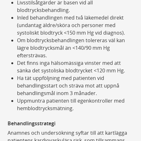
Livsstilsåtgärder är basen vid all
blodtrycksbehandling.
Inled behandlingen med två läkemedel direkt
(undantag äldre/sköra och personer med
systoliskt blodtryck <150 mm Hg vid diagnos).
Om blodtrycksbehandlingen tolereras väl kan
lägre blodtrycksmål än <140/90 mm Hg
eftersträvas.
Det finns inga hälsomässiga vinster med att
sänka det systoliska blodtrycket <120 mm Hg.
Ha tät uppföljning med patienten vid
behandlingsstart och sträva mot att uppnå
behandlingsmål inom 3 månader.
Uppmuntra patienten till egenkontroller med
hemblodtrycksmätning.
Behandlingsstrategi
Anamnes och undersökning syftar till att kartlägga
patientens kardiovaskulära risk, som tillsammans