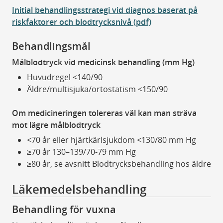
Initial behandlingsstrategi vid diagnos baserat på
riskfaktorer och blodtrycksnivå (pdf)
Behandlingsmål
Målblodtryck vid medicinsk behandling (mm Hg)
Huvudregel <140/90
Äldre/multisjuka/ortostatism <150/90
Om medicineringen tolereras väl kan man sträva
mot lägre målblodtryck
<70 år eller hjärtkärlsjukdom <130/80 mm Hg
≥70 år 130–139/70-79 mm Hg
≥80 år, se avsnitt Blodtrycksbehandling hos äldre
Läkemedelsbehandling
Behandling för vuxna