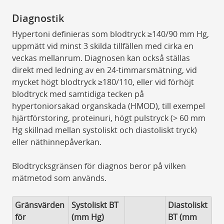
Diagnostik
Hypertoni definieras som blodtryck ≥140/90 mm Hg,
uppmätt vid minst 3 skilda tillfällen med cirka en
veckas mellanrum. Diagnosen kan också ställas
direkt med ledning av en 24-timmarsmätning, vid
mycket högt blodtryck ≥180/110, eller vid förhöjt
blodtryck med samtidiga tecken på
hypertoniorsakad organskada (HMOD), till exempel
hjärtförstoring, proteinuri, högt pulstryck (> 60 mm
Hg skillnad mellan systoliskt och diastoliskt tryck)
eller näthinnepåverkan.
Blodtrycksgränsen för diagnos beror på vilken
mätmetod som används.
Gränsvärden
Systoliskt BT
Diastoliskt
för
(mm Hg)
BT (mm