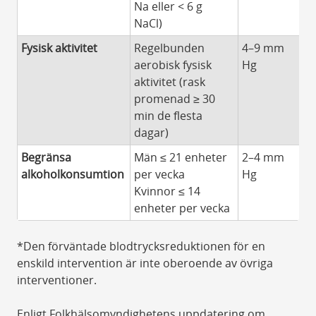
Na eller < 6 g
NaCl)
Fysisk aktivitet
Regelbunden
4–9 mm
aerobisk fysisk
Hg
aktivitet (rask
promenad ≥ 30
min de flesta
dagar)
Begränsa
Män ≤ 21 enheter
2–4 mm
alkoholkonsumtion
per vecka
Hg
Kvinnor ≤ 14
enheter per vecka
*Den förväntade blodtrycksreduktionen för en
enskild intervention är inte oberoende av övriga
interventioner.
Enligt Folkhälsomyndighetens uppdatering om