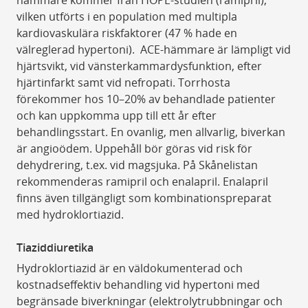
hämmare kommer från HOPE-studien (ramipril),
vilken utförts i en population med multipla
kardiovaskulära riskfaktorer (47 % hade en
välreglerad hypertoni). ACE-hämmare är lämpligt vid
hjärtsvikt, vid vänsterkammardysfunktion, efter
hjärtinfarkt samt vid nefropati. Torrhosta
förekommer hos 10–20% av behandlade patienter
och kan uppkomma upp till ett år efter
behandlingsstart. En ovanlig, men allvarlig, biverkan
är angioödem. Uppehåll bör göras vid risk för
dehydrering, t.ex. vid magsjuka. På Skånelistan
rekommenderas ramipril och enalapril. Enalapril
finns även tillgängligt som kombinationspreparat
med hydroklortiazid.
Tiaziddiuretika
Hydroklortiazid är en väldokumenterad och
kostnadseffektiv behandling vid hypertoni med
begränsade biverkningar (elektrolytrubbningar och