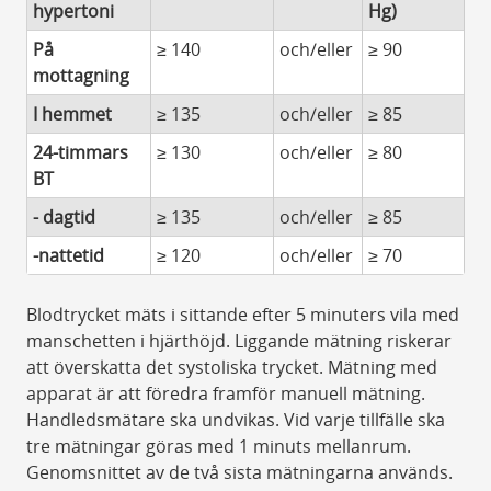
hypertoni
Hg)
På
≥ 140
och/eller
≥ 90
mottagning
I hemmet
≥ 135
och/eller
≥ 85
24-timmars
≥ 130
och/eller
≥ 80
BT
- dagtid
≥ 135
och/eller
≥ 85
-nattetid
≥ 120
och/eller
≥ 70
Blodtrycket mäts i sittande efter 5 minuters vila med
manschetten i hjärthöjd. Liggande mätning riskerar
att överskatta det systoliska trycket. Mätning med
apparat är att föredra framför manuell mätning.
Handledsmätare ska undvikas. Vid varje tillfälle ska
tre mätningar göras med 1 minuts mellanrum.
Genomsnittet av de två sista mätningarna används.