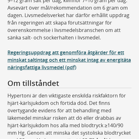
9–12 gram salt per dag, kvinnor 7–10 gram per dag.
Avsevärt över mål/rekommendation om 6 gram om
dagen. Livsmedelsverket har därför erhållit uppdrag
från regeringen att skapa förutsättningar för
överenskommelse i livsmedelsbranschen om att
sänka salt- och sockerhalten i livsmedel.
Regeringsuppdrag att genomföra åtgärder för ett
minskat saltintag och ett minskat intag av energitäta
näringsfattiga livsmedel (pdf)
Om tillståndet
Hypertoni är den viktigaste enskilda riskfaktorn för
hjärt-kärlsjukdom och förtida död. Det finns
övertygande evidens för att behandling med
läkemedel minskar risken att dö eller drabbas av
hjärt-kärlsjukdom hos alla med blodtryck ≥140/90
mm Hg. Genom att minska det systoliska blodtrycket