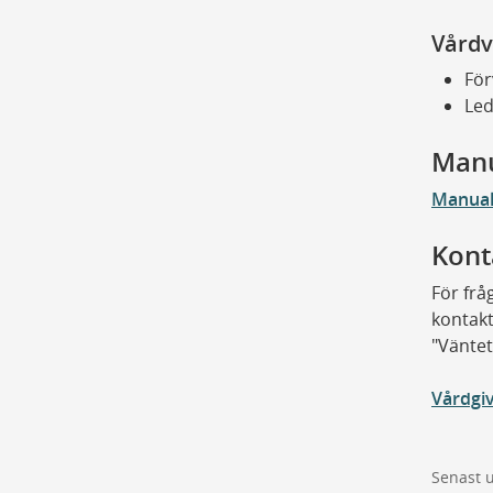
Vårdv
För
Led
Man
Manual 
Kont
För frå
kontakt
"Väntet
Vårdgi
Senast 