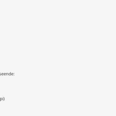
vseende:
pi)