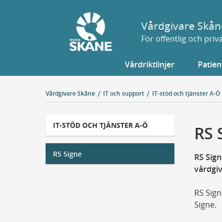
Gå
till
Vårdgivare Skån
sidans
För offentlig och pri
innehåll
Vårdriktlinjer
Patien
Vårdgivare Skåne
IT och support
IT-stöd och tjänster A-Ö
IT-STÖD OCH TJÄNSTER A-Ö
RS 
RS Signe
RS Sign
vårdgiv
RS Sign
Signe.