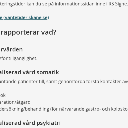
eringstider kan du se på informationssidan inne i RS Signe.
e (vantetider.skane.se)
rapporterar vad?
ärvården
efontillgänglighet.
aliserad vård somatik
äntande patienter till, samt genomförda första kontakter a
sök
ration/åtgärd
ersökning/behandling (för närvarande gastro- och kolosko
aliserad vård psykiatri