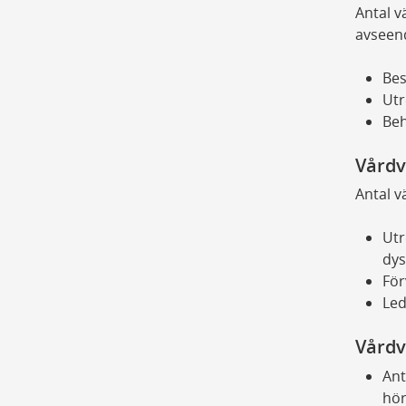
Antal v
avseen
Be
Utr
Beh
Vårdv
Antal v
Utr
dys
För
Led
Vårdv
Ant
hör