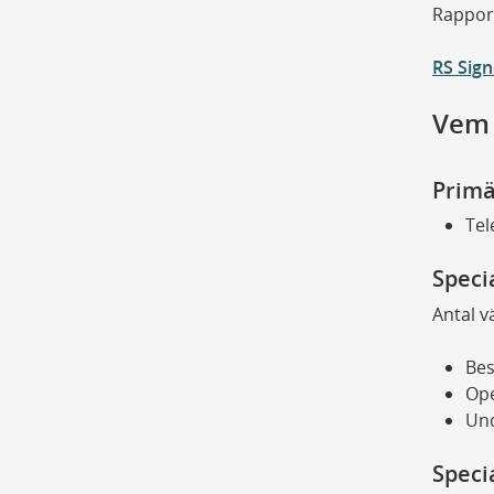
Rapport
RS Sign
Vem 
Prim
Tel
Speci
Antal v
Be
Ope
Und
Speci