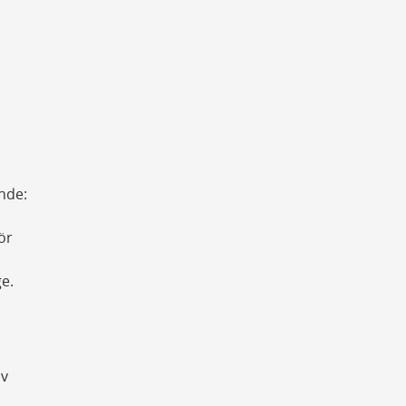
nde:
ör
.
e.
av