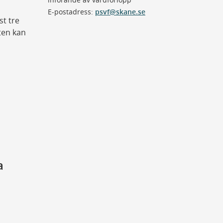
E-postadress:
psvf@skane.se
st tre
ten kan
a