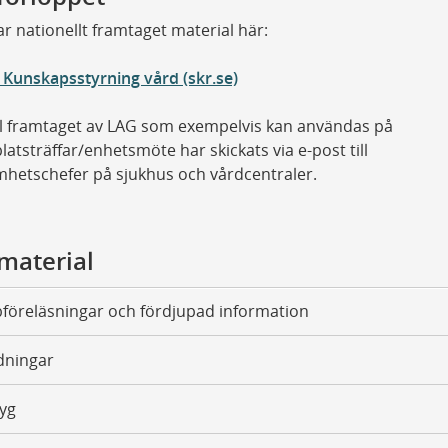
ar nationellt framtaget material här:
Kunskapsstyrning vård (skr.se)
el framtaget av LAG som exempelvis kan användas på
latsträffar/enhetsmöte har skickats via e-post till
hetschefer på sjukhus och vårdcentraler.
material
öreläsningar och fördjupad information
dningar
yg