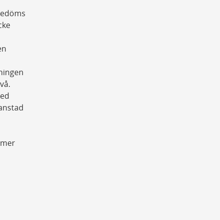
 bedöms
cke
en
ningen
vå.
med
ianstad
ummer