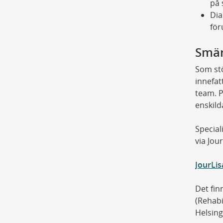
på 
Dia
för
Smär
Som stö
innefat
team. P
enskild
Special
via Jou
JourLis
Det fin
(Rehabi
Helsing