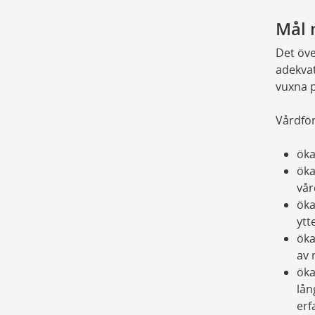
Mål 
Det öve
adekva
vuxna p
Vårdför
öka
öka
vår
öka
ytt
öka
av 
öka
lån
erf