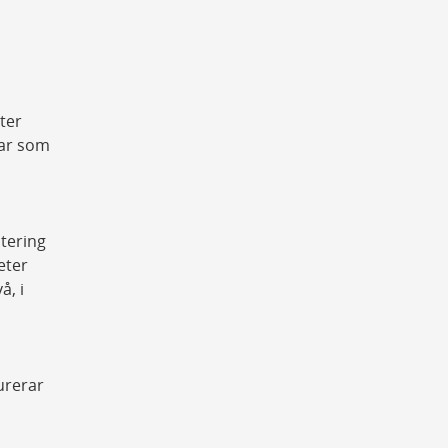
ter
gar som
tering
eter
å, i
urerar