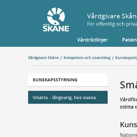
Gå
till
Vårdgivare Skån
sidans
För offentlig och pri
innehåll
Vårdriktlinjer
Patien
Vårdgivare Skåne
Kompetens och utveckling
Kunskapsst
KUNSKAPSSTYRNING
Smä
Smärta – långvarig, hos vuxna
Vårdför
stötta 
Kuns
Natione