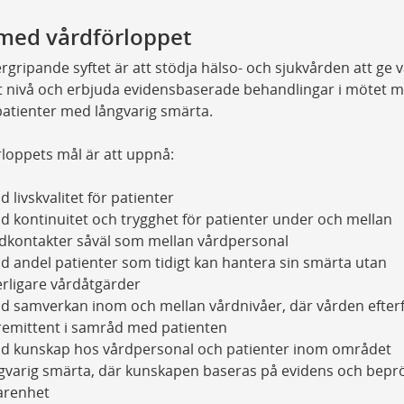
med vårdförloppet
rgripande syftet är att stödja hälso- och sjukvården att ge 
t nivå och erbjuda evidensbaserade behandlingar i mötet 
atienter med långvarig smärta.
loppets mål är att uppnå:
d livskvalitet för patienter
d kontinuitet och trygghet för patienter under och mellan
dkontakter såväl som mellan vårdpersonal
d andel patienter som tidigt kan hantera sin smärta utan
erligare vårdåtgärder
d samverkan inom och mellan vårdnivåer, där vården efter
remittent i samråd med patienten
d kunskap hos vårdpersonal och patienter inom området
gvarig smärta, där kunskapen baseras på evidens och bepr
arenhet