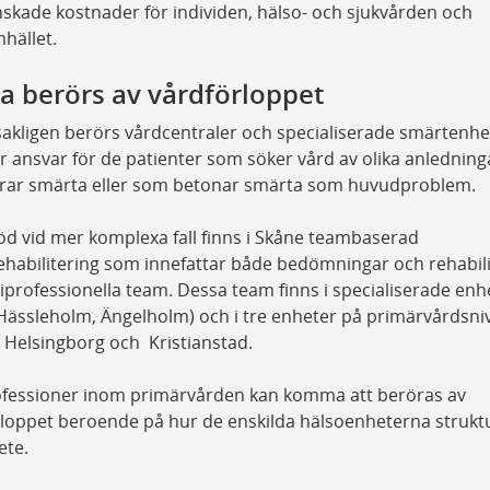
skade kostnader för individen, hälso- och sjukvården och
hället.
a berörs av vårdförloppet
kligen berörs vårdcentraler och specialiserade smärtenhe
 ansvar för de patienter som söker vård av olika anlednin
erar smärta eller som betonar smärta som huvudproblem.
d vid mer komplexa fall finns i Skåne teambaserad
habilitering som innefattar både bedömningar och rehabili
iprofessionella team. Dessa team finns i specialiserade enh
Hässleholm, Ängelholm) och i tre enheter på primärvårdsniv
Helsingborg och Kristianstad.
rofessioner inom primärvården kan komma att beröras av
loppet beroende på hur de enskilda hälsoenheterna strukt
ete.