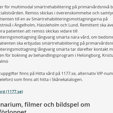
er för multimodal smärtrehabilitering på primärvårdsnivå
cialistvården. Remiss skickas i överenskommelse och samty
ienten till en av Smärtrehabiliteringsmottagningarna på
istnivå i Ängelholm, Hässleholm och Lund. Remittent ska äv
ra patienten att remiss skickas vidare till
literingsmottagning långvarig smärta nära vård, om bedöm
patienten ska erbjudas smärtrehabilitering på primärvårdsni
iteringsmottagning långvarig smärta tar därefter kontakt 
en för bokning av behandlingsprogram i Helsingborg, Krist
Malmö
uppgifter finns på Hitta vård på 1177.se, alternativ VIP-n
telefon) som finns att hitta i Skånekatalogen.
ård (1177.se)
narium, filmer och bildspel om
förloppet