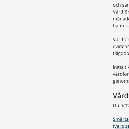
och sam
Vårdför
månader
hantera
Vårdför
eviden
tillgod
Initia
vårdför
genomf
Vård
Du hitt
Smärta 
(vardpe