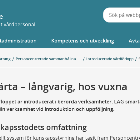
e
vat vårdpersonal
tadministration
Kompetens och utveckling
Avta
yrning
Personcentrerade sammanhållna vårdförlopp
Introducerade vårdförlopp
rta – långvarig, hos vuxna
loppet är introducerat i berörda verksamheter. LAG smärt
din verksamhet vid introduktion och uppföljning.
kapsstödets omfattning
llt system för kunskapsstyrning har tagit fram Personcentr