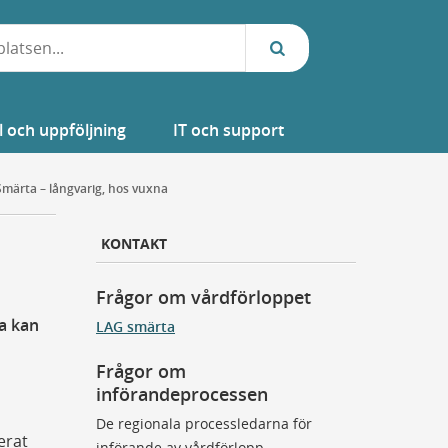
l och uppföljning
IT och support
Smärta – långvarig, hos vuxna
KONTAKT
Frågor om vårdförloppet
a kan
LAG smärta
Frågor om
införandeprocessen
De regionala processledarna för
erat
införande av vårdförlopp