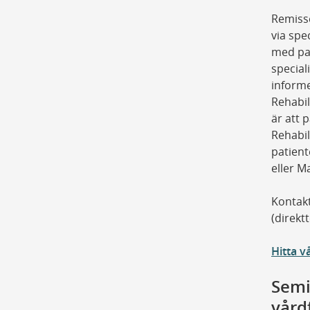
Remiss
via spe
med pat
special
informe
Rehabi
är att 
Rehabil
patient
eller 
Kontakt
(direkt
Hitta v
Semi
vård