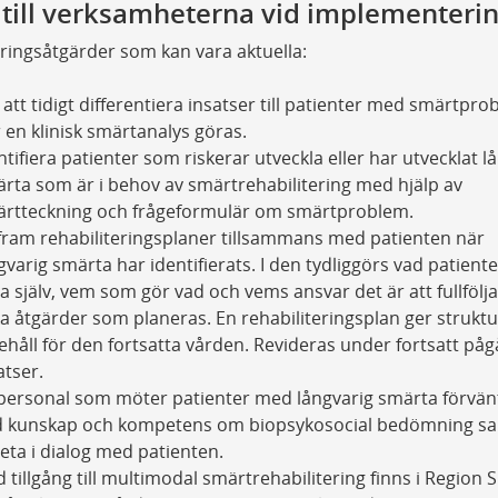
 till verksamheterna vid implementeri
ringsåtgärder som kan vara aktuella:
 att tidigt differentiera insatser till patienter med smärtpr
 en klinisk smärtanalys göras.
ntifiera patienter som riskerar utveckla eller har utvecklat l
rta som är i behov av smärtrehabilitering med hjälp av
rtteckning och frågeformulär om smärtproblem.
fram rehabiliteringsplaner tillsammans med patienten när
gvarig smärta har identifierats. I den tydliggörs vad patient
a själv, vem som gör vad och vems ansvar det är att fullfölj
ka åtgärder som planeras. En rehabiliteringsplan ger strukt
ehåll för den fortsatta vården. Revideras under fortsatt på
atser.
 personal som möter patienter med långvarig smärta förvän
 kunskap och kompetens om biopsykosocial bedömning s
eta i dialog med patienten.
 tillgång till multimodal smärtrehabilitering finns i Region 