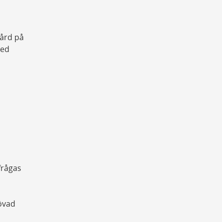
vård på
med
frågas
övad