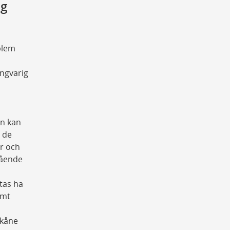
ng
oblem
ångvarig
en kan
a de
ur och
gående
tas ha
amt
Skåne