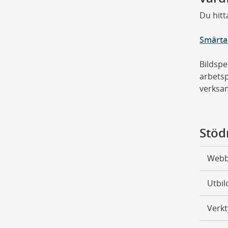
Du hitt
Smärta 
Bildsp
arbetsp
verksam
Stöd
Webbf
Utbil
Verkt