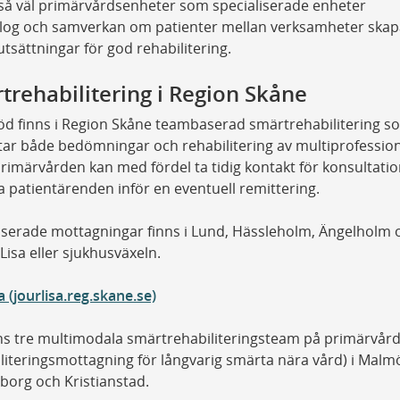
så väl primärvårdsenheter som specialiserade enheter
log och samverkan om patienter mellan verksamheter skap
utsättningar för god rehabilitering.
trehabilitering i Region Skåne
d finns i Region Skåne teambaserad smärtrehabilitering s
tar både bedömningar och rehabilitering av multiprofession
rimärvården kan med fördel ta tidig kontakt för konsultatio
a patientärenden inför en eventuell remittering.
iserade mottagningar finns i Lund, Hässleholm, Ängelholm 
rLisa eller sjukhusväxeln.
a (jourlisa.reg.skane.se)
ns tre multimodala smärtrehabiliteringsteam på primärvår
literingsmottagning för långvarig smärta nära vård) i Malm
borg och Kristianstad.