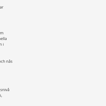
ar
om
ella
n i
och nås
dsnivå
ö,