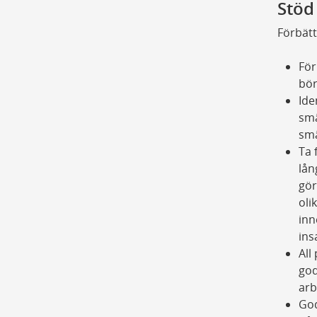
Stöd
Förbätt
För
bör
Ide
smä
smä
Ta 
lån
gör
oli
inn
ins
All
god
arb
God