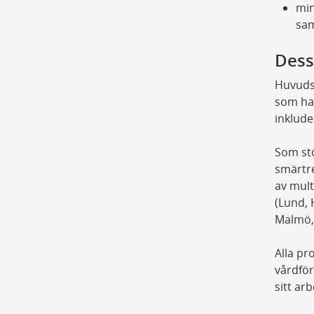
min
sam
Dess
Huvudsa
som har
inklud
Som stö
smärtre
av mult
(Lund, 
Malmö, 
Alla p
vårdför
sitt arb