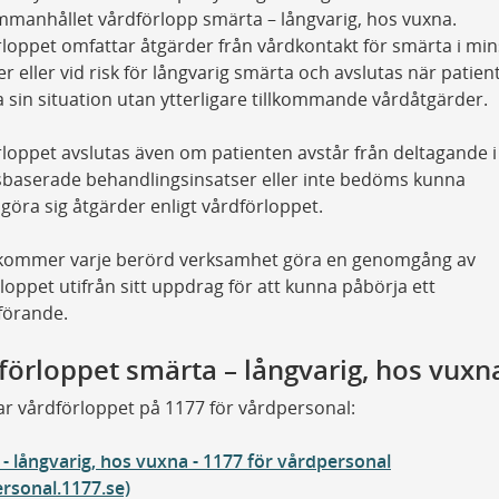
manhållet vårdförlopp smärta – långvarig, hos vuxna.
loppet omfattar åtgärder från vårdkontakt för smärta i min
 eller vid risk för långvarig smärta och avslutas när patien
 sin situation utan ytterligare tillkommande vårdåtgärder.
loppet avslutas även om patienten avstår från deltagande i
sbaserade behandlingsinsatser eller inte bedöms kunna
ogöra sig åtgärder enligt vårdförloppet.
lt kommer varje berörd verksamhet göra en genomgång av
loppet utifrån sitt uppdrag för att kunna påbörja ett
örande.
förloppet smärta – långvarig, hos vuxn
ar vårdförloppet på 1177 för vårdpersonal:
- långvarig, hos vuxna - 1177 för vårdpersonal
rsonal.1177.se)