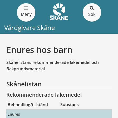
Gå
till
Meny
Sök
sidans
innehåll
Vårdgivare Skåne
Enures hos barn
Skånelistans rekommenderade läkemedel och
Bakgrundsmaterial.
Skånelistan
Rekommenderade läkemedel
Behandling/tillstånd
Substans
Pr
Enures