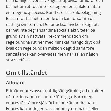
hela familjen. Det är viktigt att upplysa föräldrar och
barnet om att det inte rör sig om en sjukdom utan
en mognadsprocess. Konflikt eller skuldbeläggning
försämrar barnet mående och kan försämra de
nattliga symtomen. Det är också mycket viktigt att
barnet inte begränsar sina sociala aktiviteter på
grund av sin nattväta. Rekommendation om
regelbundna rutiner med minskat mängd dryck på
kväll och regelbunden miktion dagtid samt före
sänggående kan övervägas men har sällan någon
större effekt.
Om tillståndet
Allmänt
Primär enures avser nattlig sängvätning vid en ålder
då miktionskontroll borde föreligga. Barn med
enures får sämre självförtroende än andra barn.
Enures kan antingen vara monosymtomatisk eller