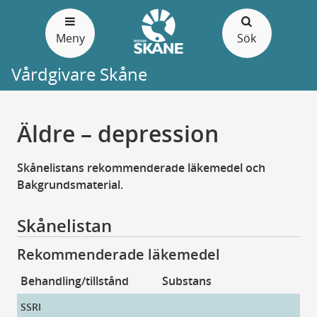
Gå
till
Meny
Sök
sidans
innehåll
Vårdgivare Skåne
Äldre – depression
Skånelistans rekommenderade läkemedel och
Bakgrundsmaterial.
Skånelistan
Rekommenderade läkemedel
Behandling/tillstånd
Substans
Pr
SSRI