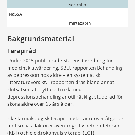
sertralin
ser
NaSSA
mirtazapin
mi
Bakgrundsmaterial
Terapiråd
Under 2015 publicerade Statens beredning för
medicinsk utvärdering, SBU, rapporten Behandling
av depression hos äldre – en systematisk
litteraturöversikt. I rapporten dras bland annat
slutsatsen att nytta och risk med
depressionsbehandling är otillräckligt studerad för
sköra äldre över 65 års ålder.
Icke-farmakologisk terapi innefattar utöver åtgärder
mot sociala faktorer även kognitiv beteendeterapi
(KBT) och elektrokonvulsiv terapi (ECT).