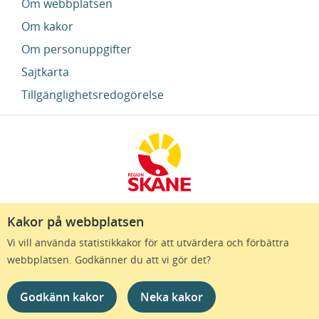
Om webbplatsen
Om kakor
Om personuppgifter
Sajtkarta
Tillgänglighetsredogörelse
Kakor på webbplatsen
Region Skåne finns till för att alla som bor i Skåne
Vi vill använda statistikkakor för att utvärdera och förbättra
ska må bra och känna framtidstro. Genom
webbplatsen. Godkänner du att vi gör det?
gränslösa samarbeten och omtanke skapas de
bästa förutsättningar för ett hälsosamt liv – inom
Godkänn kakor
Neka kakor
näringsliv, kollektivtrafik, kultur och hälso- och
sjukvård – i Skåne. Tillsammans gör vi livet mera