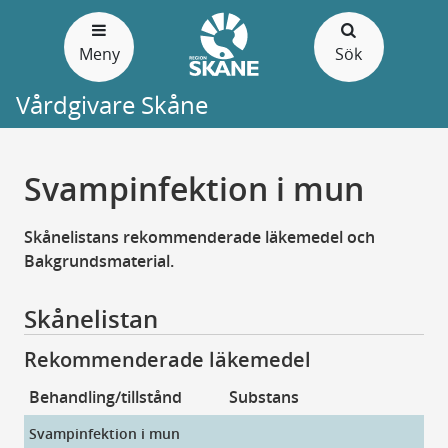
Gå
till
Meny
Sök
sidans
innehåll
Vårdgivare Skåne
Svampinfektion i mun
Skånelistans rekommenderade läkemedel och
Bakgrundsmaterial.
Skånelistan
Rekommenderade läkemedel
Behandling/tillstånd
Substans
Pr
Svampinfektion i mun