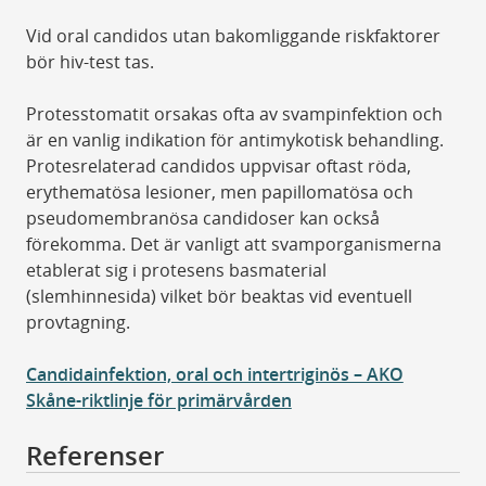
Vid oral candidos utan bakomliggande riskfaktorer
bör hiv-test tas.
Protesstomatit orsakas ofta av svampinfektion och
är en vanlig indikation för antimykotisk behandling.
Protesrelaterad candidos uppvisar oftast röda,
erythematösa lesioner, men papillomatösa och
pseudomembranösa candidoser kan också
förekomma. Det är vanligt att svamporganismerna
etablerat sig i protesens basmaterial
(slemhinnesida) vilket bör beaktas vid eventuell
provtagning.
Candidainfektion, oral och intertriginös – AKO
Skåne-riktlinje för primärvården
Referenser