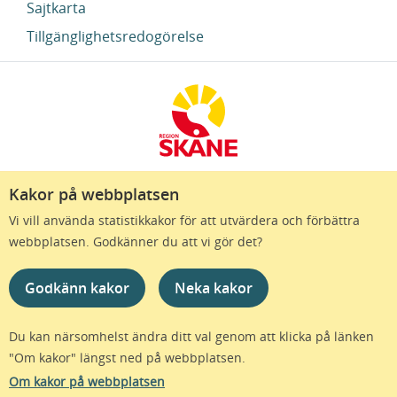
Sajtkarta
Tillgänglighetsredogörelse
Kakor på webbplatsen
Region Skåne finns till för att alla som bor i Skåne
Vi vill använda statistikkakor för att utvärdera och förbättra
ska må bra och känna framtidstro. Genom
webbplatsen. Godkänner du att vi gör det?
gränslösa samarbeten och omtanke skapas de
bästa förutsättningar för ett hälsosamt liv – inom
Godkänn kakor
Neka kakor
näringsliv, kollektivtrafik, kultur och hälso- och
sjukvård – i Skåne. Tillsammans gör vi livet mera
möjligt.
Du kan närsomhelst ändra ditt val genom att klicka på länken
"Om kakor" längst ned på webbplatsen.
Om kakor på webbplatsen
© Region Skåne - Alla rättigheter förbehållna - version 1.85.1