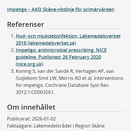
Impetigo – AKO Skåne-riktlinje för primärvården
Referenser
Hud- och mjukdelsinfektion. Läkemedelsverket
2018 (lakemedelsverket.se)
Impetigo: antimicrobial prescribing. NICE
guideline. Published: 26 February 2020
(nice.org.uk)
Koning S, van der Sande R, Verhagen AP, van
Suijlekom-Smit LW, Morris AD et al. Interventions
for impetigo. Cochrane Database Syst Rev.
2012;1:CD003261.
Om innehållet
Publicerat: 2026-01-02
Faktaägare: Läkemedelsrådet i Region Skåne