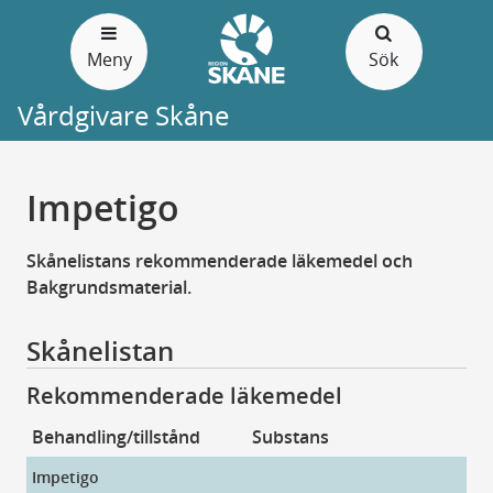
Gå
till
Meny
Sök
sidans
innehåll
Vårdgivare Skåne
Impetigo
Skånelistans rekommenderade läkemedel och
Bakgrundsmaterial.
Skånelistan
Rekommenderade läkemedel
Behandling/tillstånd
Substans
Pr
Impetigo