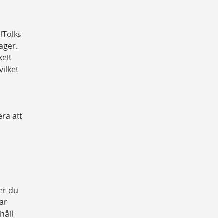
lTolks
ager.
kelt
vilket
era att
er du
ar
håll