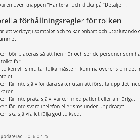
ren över knappen "Hantera" och klicka på "Detaljer".
rella förhållningsregler för tolken
är ett verktyg i samtalet och tolkar enbart och uteslutande
rummet.
ken bör placeras så att hen hör och ser de personer som 
 tolka för.
tolken vill simultantolka måste ni komma överens om det 
talet.
ken får inte själv förklara saker utan att först ta upp det me
karen.
ken får inte prata själv, varken med patient eller anhöriga.
ken får inte svara i telefon eller sms under uppdraget.
ken ska självfallet följa god tolksed.
uppdaterad: 2026-02-25