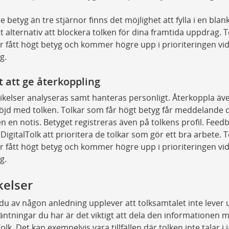
re betyg än tre stjärnor finns det möjlighet att fylla i en blan
t alternativ att blockera tolken för dina framtida uppdrag. T
 fått högt betyg och kommer högre upp i prioriteringen vi
g.
t att ge återkoppling
vikelser analyseras samt hanteras personligt. Återkoppla ä
öjd med tolken. Tolkar som får högt betyg får meddelande d
n en notis. Betyget registreras även på tolkens profil. Feed
 DigitalTolk att prioritera de tolkar som gör ett bra arbete. T
 fått högt betyg och kommer högre upp i prioriteringen vi
g.
kelser
 du av någon anledning upplever att tolksamtalet inte lever u
äntningar du har är det viktigt att dela den informationen 
olk. Det kan exempelvis vara tillfällen där tolken inte talar i 