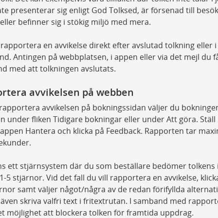
nte presenterar sig enligt God Tolksed, är försenad till besök
 eller befinner sig i stökig miljö med mera.
rapportera en avvikelse direkt efter avslutad tolkning eller i
nd. Antingen på webbplatsen, i appen eller via det mejl du få
 med att tolkningen avslutats.
rtera avvikelsen på webben
 rapportera avvikelsen på bokningssidan väljer du bokninge
n under fliken Tidigare bokningar eller under Att göra. Stäl
appen Hantera och klicka på Feedback. Rapporten tar maxi
ekunder.
ns ett stjärnsystem där du som beställare bedömer tolkens 
-5 stjärnor. Vid det fall du vill rapportera en avvikelse, klick
ärnor samt väljer något/några av de redan förifyllda alternat
även skriva valfri text i fritextrutan. I samband med rappor
et möjlighet att blockera tolken för framtida uppdrag.