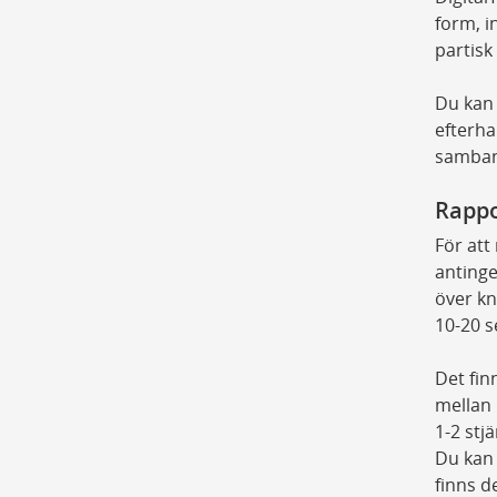
form, i
partisk
Du kan 
efterha
samband
Rappo
För att
antinge
över kn
10-20 s
Det fin
mellan 1
1-2 stj
Du kan 
finns d