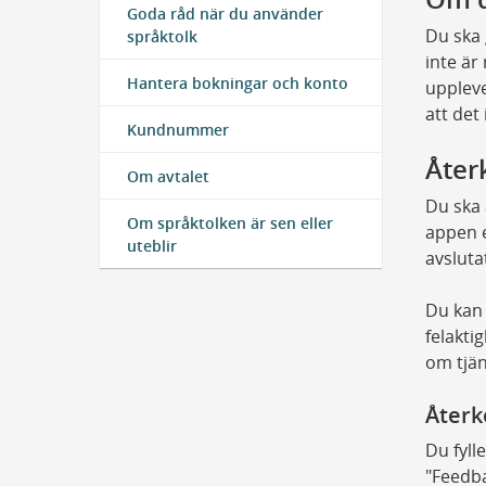
Goda råd när du använder
Du ska 
språktolk
inte är
Hantera bokningar och konto
uppleve
att det
Kundnummer
Åter
Om avtalet
Du ska 
Om språktolken är sen eller
appen e
uteblir
avsluta
Du kan 
felakti
om tjän
Återk
Du fyll
"Feedba