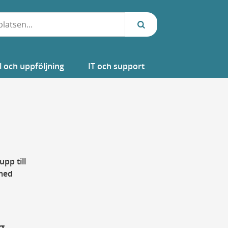
l och uppföljning
IT och support
pp till
 med
g