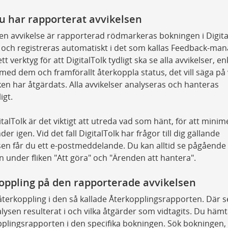
u har rapporterat avvikelsen
 en avvikelse är rapporterad rödmarkeras bokningen i Digita
och registreras automatiskt i det som kallas Feedback-man
tt verktyg för att DigitalTolk tydligt ska se alla avvikelser, en
med dem och framförallt återkoppla status, det vill säga på 
ken har åtgärdats. Alla avvikelser analyseras och hanteras
igt.
italTolk är det viktigt att utreda vad som hänt, för att minim
er igen. Vid det fall DigitalTolk har frågor till dig gällande
sen får du ett e-postmeddelande. Du kan alltid se pågående
 under fliken "Att göra" och "Ärenden att hantera".
oppling på den rapporterade avvikelsen
återkoppling i den så kallade Återkopplingsrapporten. Där s
lysen resulterat i och vilka åtgärder som vidtagits. Du hämt
plingsrapporten i den specifika bokningen. Sök bokningen, 