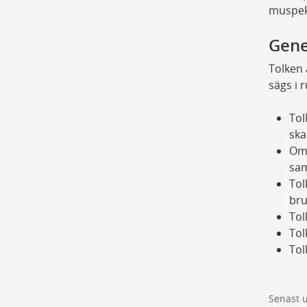
muspeka
Gene
Tolken 
sägs i 
Tol
ska
Om 
sam
Tol
bru
Tol
Tol
Tol
Senast 