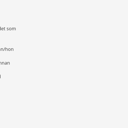
 det som
han/hon
innan
d