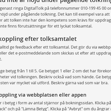
genast ringa DigitalTolk på telefonnummer 010-199 45 00 
 nöjd under pågående tolkning. Det kan till exempel vara att
r att tolken inte har den kompetens som krävs för uppdrage
 inte finns förutsättningar för ett lyckat tolksamtal.
koppling efter tolksamtalet
alltid ge feedback efter ett tolksamtal. Det gör du via webbp
ller det e-postmeddelande som skickas ut efter att uppdra
t.
ge betyg från 1 till 5. Ge betyget 1 eller 2 om det har förek
gheter vid tolkningen. Beskriv också vad som hände. Ge bety
sten var mycket väl utförd. Beskriv gärna vad som var bra.
oppling via webbplatsen eller appen
er i betyg i form av antal stjärnor på bokningssidan. Klicka p
ck" och på "Lämna Betyg". Klicka på "Avbryt" om du ångrar 