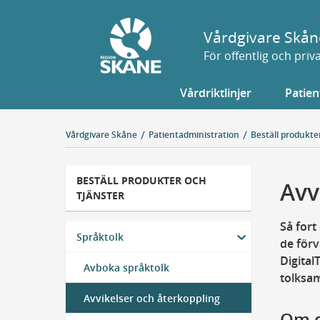
Gå
till
Vårdgivare Skån
sidans
För offentlig och pri
innehåll
Vårdriktlinjer
Patien
Vårdgivare Skåne
Patientadministration
Beställ produkte
BESTÄLL PRODUKTER OCH
Avv
TJÄNSTER
Så fort
Språktolk
de förv
Digital
Avboka språktolk
tolksam
Avvikelser och återkoppling
Om d