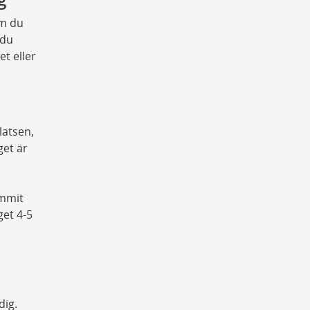
om du
 du
t eller
latsen,
get är
ommit
get 4-5
å
dig.