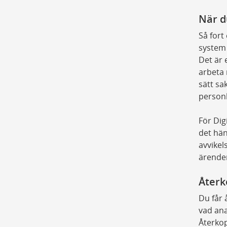
När d
Så fort
system 
Det är e
arbeta 
sätt sa
personl
För Dig
det händ
avvikel
ärenden
Återk
Du får 
vad ana
Återkop