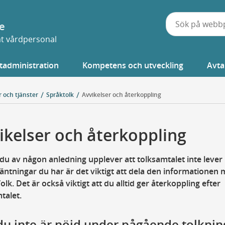
e
vat vårdpersonal
tadministration
Kompetens och utveckling
Avta
r och tjänster
Språktolk
Avvikelser och återkoppling
ikelser och återkoppling
 du av någon anledning upplever att tolksamtalet inte lever u
äntningar du har är det viktigt att dela den informationen
Tolk. Det är också viktigt att du alltid ger återkoppling efter
talet.
u inte är nöjd under pågående tolknin