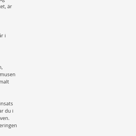
et, är
r i
n,
l musen
malt
insats
ar du i
iven.
teringen