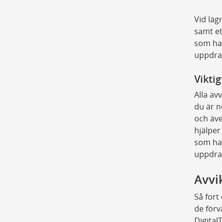
Vid läg
samt et
som har
uppdra
Viktig
Alla av
du är n
och äve
hjälper
som har
uppdra
Avvi
Så fort
de förv
DigitalT