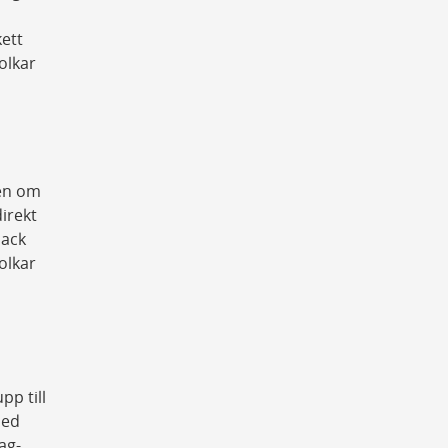
kett
olkar
d
ven om
irekt
back
olkar
d
pp till
med
jag-