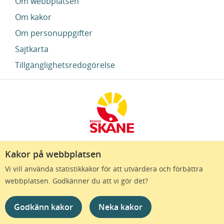
Om webbplatsen
Om kakor
Om personuppgifter
Sajtkarta
Tillgänglighetsredogörelse
Kakor på webbplatsen
Region Skåne finns till för att alla som bor i Skåne
Vi vill använda statistikkakor för att utvärdera och förbättra
ska må bra och känna framtidstro. Genom
webbplatsen. Godkänner du att vi gör det?
gränslösa samarbeten och omtanke skapas de
bästa förutsättningar för ett hälsosamt liv – inom
Godkänn kakor
Neka kakor
näringsliv, kollektivtrafik, kultur och hälso- och
sjukvård – i Skåne. Tillsammans gör vi livet mera