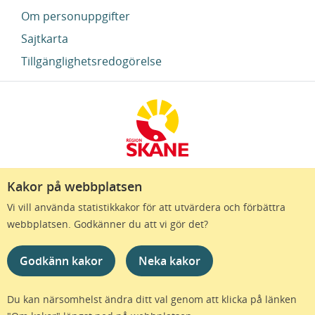
Om personuppgifter
Sajtkarta
Tillgänglighetsredogörelse
Kakor på webbplatsen
Region Skåne finns till för att alla som bor i Skåne
Vi vill använda statistikkakor för att utvärdera och förbättra
ska må bra och känna framtidstro. Genom
webbplatsen. Godkänner du att vi gör det?
gränslösa samarbeten och omtanke skapas de
bästa förutsättningar för ett hälsosamt liv – inom
Godkänn kakor
Neka kakor
näringsliv, kollektivtrafik, kultur och hälso- och
sjukvård – i Skåne. Tillsammans gör vi livet mera
möjligt.
Du kan närsomhelst ändra ditt val genom att klicka på länken