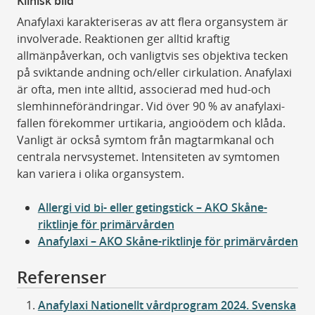
Klinisk bild
Anafylaxi karakteriseras av att flera organsystem är
involverade. Reaktionen ger alltid kraftig
allmänpåverkan, och vanligtvis ses objektiva tecken
på sviktande andning och/eller cirkulation. Anafylaxi
är ofta, men inte alltid, associerad med hud-och
slemhinneförändringar. Vid över 90 % av anafylaxi-
fallen förekommer urtikaria, angioödem och klåda.
Vanligt är också symtom från magtarmkanal och
centrala nervsystemet. Intensiteten av symtomen
kan variera i olika organsystem.
Allergi vid bi- eller getingstick – AKO Skåne-
riktlinje för primärvården
Anafylaxi – AKO Skåne-riktlinje för primärvården
Referenser
Anafylaxi Nationellt vårdprogram 2024. Svenska