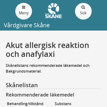
Gå
till
Meny
Sök
sidans
innehåll
Vårdgivare Skåne
Akut allergisk reaktion
och anafylaxi
Skånelistans rekommenderade läkemedel och
Bakgrundsmaterial.
Skånelistan
Rekommenderade läkemedel
Behandling/tillstånd
Substans
Pr