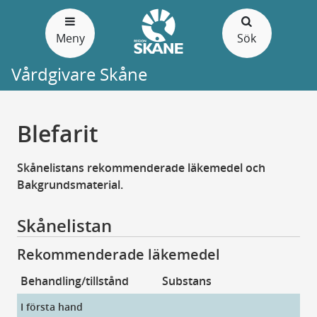
Gå
till
Meny
Sök
sidans
innehåll
Vårdgivare Skåne
Blefarit
Skånelistans rekommenderade läkemedel och
Bakgrundsmaterial.
Skånelistan
Rekommenderade läkemedel
Behandling/tillstånd
Substans
Pr
I första hand