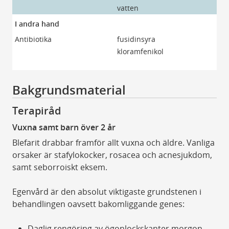
vatten
I andra hand
Antibiotika
fusidinsyra
Fu
kloramfenikol
Kl
ög
Bakgrundsmaterial
Terapiråd
Vuxna samt barn över 2 år
Blefarit drabbar framför allt vuxna och äldre. Vanliga
orsaker är stafylokocker, rosacea och acnesjukdom,
samt seborroiskt eksem.
Egenvård är den absolut viktigaste grundstenen i
behandlingen oavsett bakomliggande genes:
Daglig rengöring av ögonlockskanter morgon