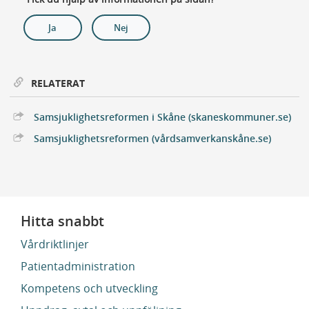
Ja
Nej
RELATERAT
Ext
Samsjuklighetsreformen i Skåne (skaneskommuner.se)
Extern 
Samsjuklighetsreformen (vårdsamverkanskåne.se)
Hitta snabbt
Vårdriktlinjer
Patientadministration
Kompetens och utveckling