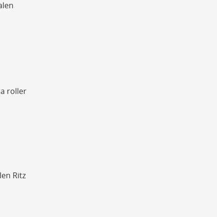
alen
 roller
len Ritz