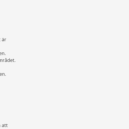
 är
en.
mrådet.
en.
 att