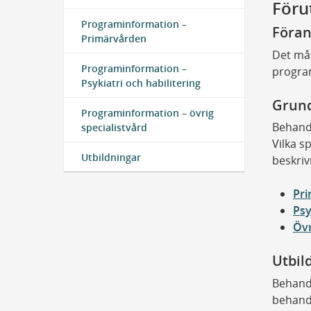
Föru
Programinformation –
Föran
Primärvården
Det må
Programinformation –
progra
Psykiatri och habilitering
Grund
Programinformation – övrig
Behand
specialistvård
Vilka s
Utbildningar
beskri
Pr
Psy
Övr
Utbil
Behandl
behandl