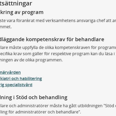
tsättningar
kring av program
ste vara förankrat med verksamhetens ansvariga chef att 
mmet.
läggande kompetenskrav för behandlare
lare måste uppfylla de olika kompetenskraven för progra
pecifika krav som gäller för respektive program kan du läsa i
vningen av de olika programmen.
imärvården
kiatri och habilitering
ig specialistvård
dning i Stöd och behandling
are och administratörer måste ha gått utbildningen "Stöd
ing för administratörer och behandlare".