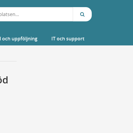
l och uppföljning
IT och support
öd