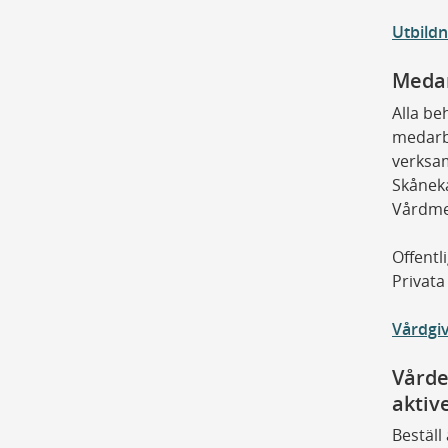
Utbildn
Meda
Alla be
medarb
verksa
Skånek
Vårdme
Offentl
Privata
Vårdgiv
Vårde
aktiv
Beställ