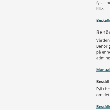
fylla i
Ritz.
Beställ
Behör
Vården
Behörig
på enhe
adminis
Manual
Beställ
Fyll i 
om det 
Beställ