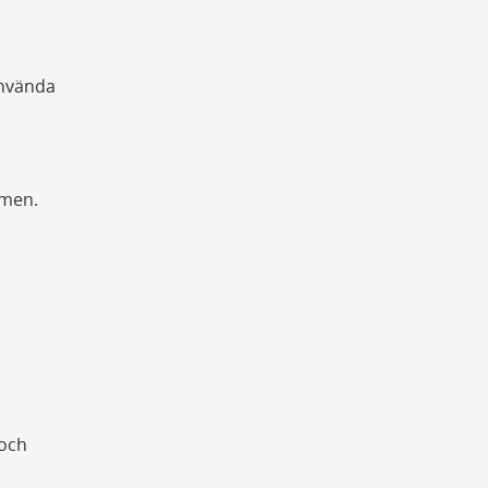
använda
mmen.
 och