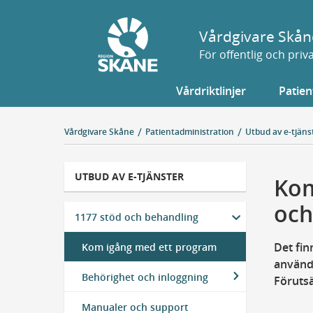
Gå
till
Vårdgivare Skån
sidans
För offentlig och pri
innehåll
Vårdriktlinjer
Patien
Vårdgivare Skåne
Patientadministration
Utbud av e-tjäns
UTBUD AV E-TJÄNSTER
Kom
och
1177 stöd och behandling
Det fin
Kom igång med ett program
använda
Behörighet och inloggning
Förutsä
Manualer och support