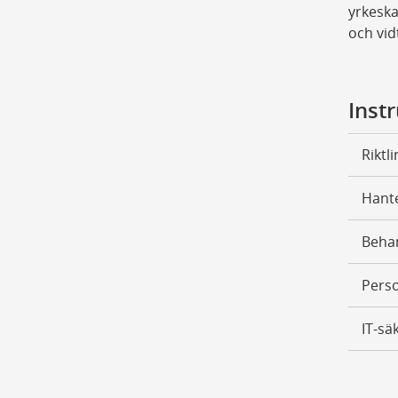
yrkeska
och vid
Inst
Riktl
Hante
Behan
Perso
IT-sä