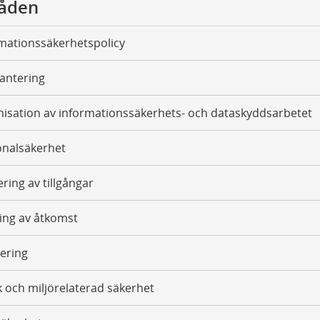
åden
mationssäkerhetspolicy
antering
isation av informationssäkerhets- och dataskyddsarbetet
onalsäkerhet
ring av tillgångar
ing av åtkomst
ering
k och miljörelaterad säkerhet