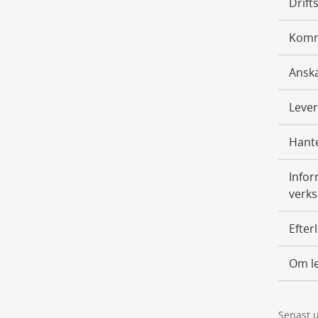
Drift
Komm
Anska
Lever
Hante
Infor
verks
Efter
Om le
Senast 