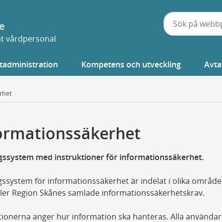
e
vat vårdpersonal
tadministration
Kompetens och utveckling
Avta
rhet
ormationssäkerhet
gssystem med instruktioner för informationssäkerhet.
ssystem för informationssäkerhet är indelat i olika områd
ler Region Skånes samlade informationssäkerhetskrav.
tionerna anger hur information ska hanteras. Alla använda