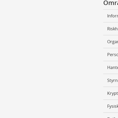
Omr
Infor
Riskh
Organ
Pers
Hante
Styrn
Krypt
Fysis