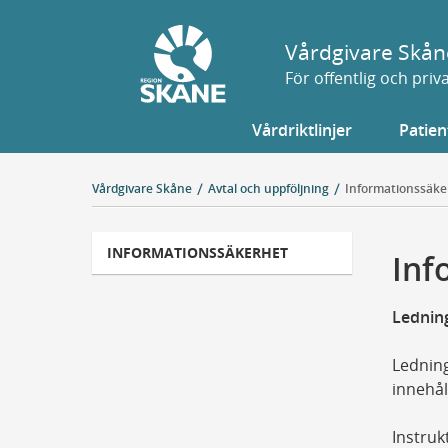
Gå
till
Vårdgivare Skån
sidans
För offentlig och pri
innehåll
Vårdriktlinjer
Patien
Vårdgivare Skåne
Avtal och uppföljning
Informationssäke
INFORMATIONSSÄKERHET
Inf
Lednin
Ledning
innehål
Instruk