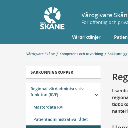
Gå
till
Vårdgivare Skån
sidans
För offentlig och pri
innehåll
Vårdriktlinjer
Patien
Vårdgivare Skåne
Kompetens och utveckling
Sakkunnigg
SAKKUNNIGGRUPPER
Reg
Regional vårdadministrativ
I samba
funktion (RVF)
regiona
tidboks
Masterdata RVF
hanteri
Patientadministrativa rådet
Uppd