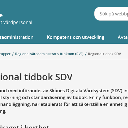
e
vat vårdpersonal
tadministration
Kompetens och utveckling
Avta
rupper
Regional vårdadministrativ funktion (RVF)
Regional tidbok SDV
ional tidbok SDV
nd med införandet av Skånes Digitala Vårdsystem (SDV) in
l styrning och standardisering av tidbok. En ny funktion, re
handläggning, har etablerats för att säkerställa en enhetlig
ng.
raget i korthet