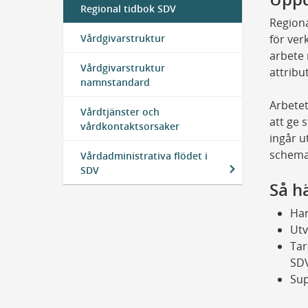
Regional tidbok SDV
Region
Vårdgivarstruktur
för ver
arbete 
Vårdgivarstruktur
attribut
namnstandard
Arbetet
Vårdtjänster och
att ge 
vårdkontaktsorsaker
ingår u
schema
Vårdadministrativa flödet i ​
SDV
Så hä
Han
Utv
Tar
SD
Sup