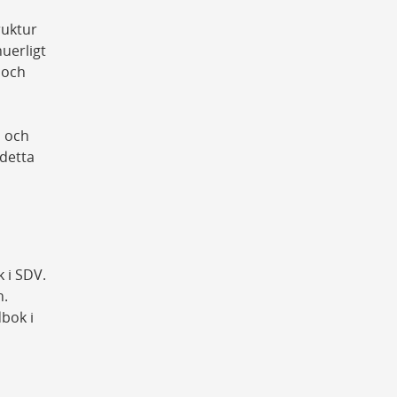
ruktur
uerligt
 och
n och
 detta
 i SDV.
n.
dbok i