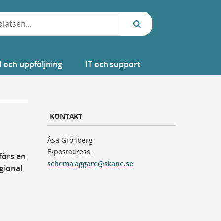
l och uppföljning
IT och support
KONTAKT
Åsa Grönberg
E-postadress:
förs en
schemalaggare@skane.se
gional