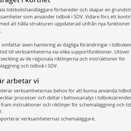
ala tidsbokshandläggare förbereder och skapar en grundst
ksamheter som använder tidbok i SDV. Vidare förs ett kontin
med att hålla strukturen uppdaterad utifrån nya funktioner
.
 omfattar även hantering av dagliga förändringar i tidboke
stöd till verksamheterna via olika supportfunktioner. Utöver
tveckling av de regionala riktlinjerna och instruktioner för
läggning och tidbok i SDV.
r arbetar vi
terar verksamheternas behov för att kunna använda tidbok
ecklar processer och deltar i behovsanalys i tidboksärende
 fram instruktioner och riktlinjer för schemaläggning och ti
V.
porterar verksamheternas schemaläggare.